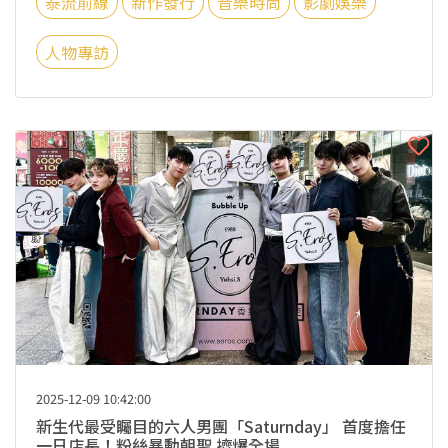
泰流前線
新作發行
音樂時尚
影劇娛樂
人物專訪
2025-12-09 10:42:00
新生代最受矚目的六人男團「Saturnday」 首度擔任
一日店長！粉絲暴動朝聖 擠爆全場