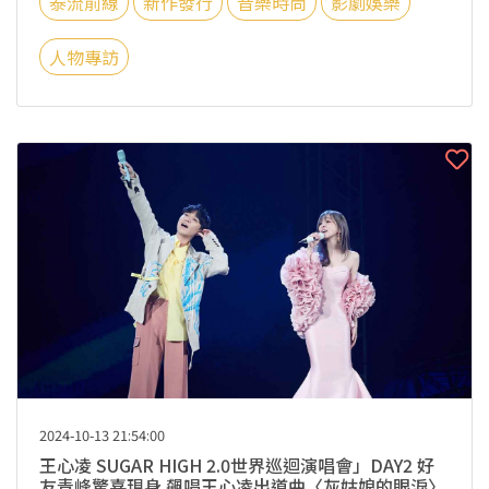
泰流前線
新作發行
音樂時尚
影劇娛樂
人物專訪
2024-10-13 21:54:00
王心凌 SUGAR HIGH 2.0世界巡迴演唱會」DAY2 好
友青峰驚喜現身 飆唱王心凌出道曲〈灰姑娘的眼淚〉