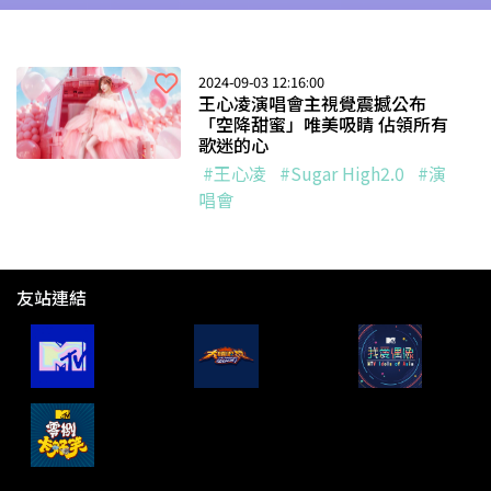
2024-09-03 12:16:00
王心凌演唱會主視覺震撼公布
「空降甜蜜」唯美吸睛 佔領所有
歌迷的心
#王心凌
#Sugar High2.0
#演
唱會
友站連結