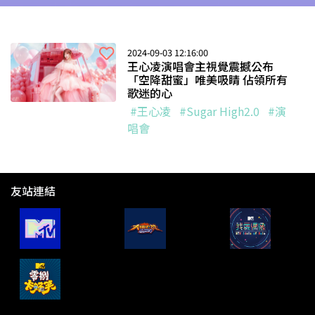
2024-09-03 12:16:00
王心凌演唱會主視覺震撼公布
「空降甜蜜」唯美吸睛 佔領所有
歌迷的心
#王心凌
#Sugar High2.0
#演
唱會
友站連結