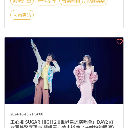
泰流前線
新作發行
音樂時尚
影劇娛樂
人物專訪
2024-10-13 21:54:00
王心凌 SUGAR HIGH 2.0世界巡迴演唱會」DAY2 好
友青峰驚喜現身 飆唱王心凌出道曲〈灰姑娘的眼淚〉