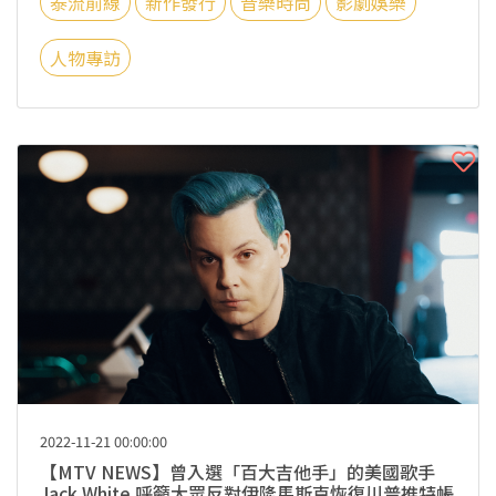
泰流前線
新作發行
音樂時尚
影劇娛樂
人物專訪
2022-11-21 00:00:00
【MTV NEWS】曾入選「百大吉他手」的美國歌手
Jack White 呼籲大眾反對伊隆馬斯克恢復川普推特帳