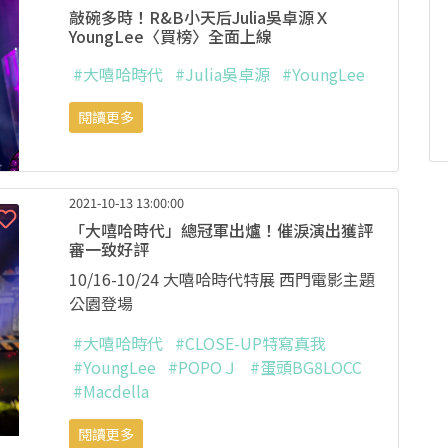
敲碗多時！R&B小天后Julia吳卓源Ｘ
YoungLee〈買榜〉全面上線
#大嘻哈時代
#Julia吳卓源
#YoungLee
閱讀更多
2021-10-13 13:00:00
「大嘻哈時代」總冠軍出爐！催淚演出獲評
審一致好評
10/16-10/24 大嘻哈時代特展 西門電影主題
公園登場
#大嘻哈時代
#CLOSE-UP特寫真我
#YoungLee
#POPOＪ
#蛋頭BG8LOCC
#Macdella
閱讀更多