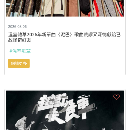
2026-08-06
溫室雜草2026年新單曲〈泥巴〉歌曲荒謬又深情獻給已
故怪奇好友
#溫室雜草
閱讀更多