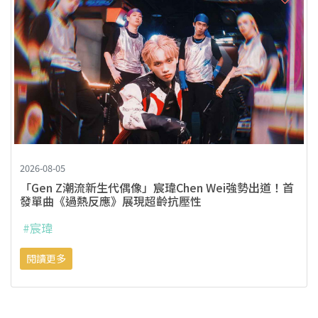
2026-08-05
「Gen Z潮流新生代偶像」宸瑋Chen Wei強勢出道！首
發單曲《過熱反應》展現超齡抗壓性
#宸瑋
閱讀更多