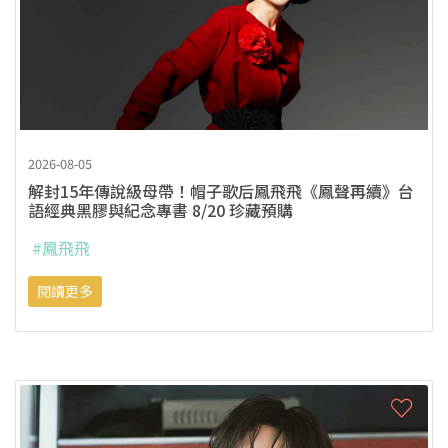
2026-08-05
解封15年傳說級母帶！帽子歌后鳳飛飛《鳳聲再續》台
語經典黑膠與紀念專書 8/20 珍藏預購
#鳳飛飛
閱讀更多