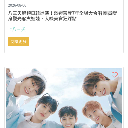
2026-08-06
八三夭解鎖日韓巡演！歌迷苦等7年全場大合唱 團員變
身觀光客夾娃娃、大啖美食狂踩點
#八三夭
閱讀更多