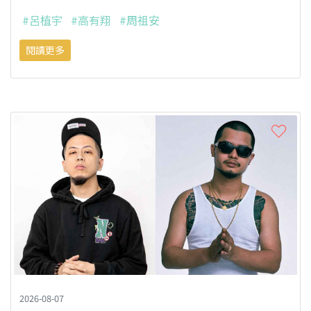
#呂植宇
#高有翔
#周祖安
閱讀更多
2026-08-07