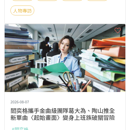
人物專訪
2026-08-07
閻奕格攜手金曲級團隊葛大為、陶山推全
新單曲〈起始畫面〉變身上班族破關冒險
#閻奕格