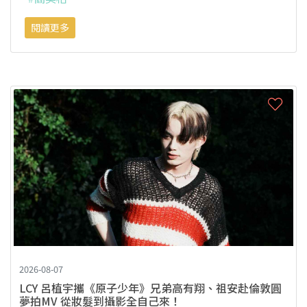
閱讀更多
2026-08-07
LCY 呂植宇攜《原子少年》兄弟高有翔、祖安赴倫敦圓
夢拍MV 從妝髮到攝影全自己來！