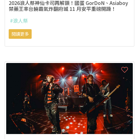
2026浪人祭神仙卡司再解鎖！國蛋 GorDoN、Asiaboy
禁藥王率台饒霸氣炸翻府城 11 月安平重磅開躁！
#浪人祭
閱讀更多