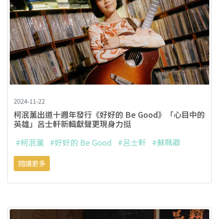
2024-11-22
柯泯薰出道十週年發行《好好的 Be Good》「心目中的
英雄」呂士軒新輯獻聲更現身力挺
#柯泯薰
#好好的 Be Good
#呂士軒
#蘇珮卿
閱讀更多