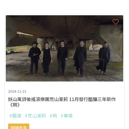
2024-11-21
妖山寓詩後搖滾樂團荒山茉莉 11月發行醞釀三年新作
《朔》
#關渡
#荒山茉莉
#朔
#專場
閱讀更多