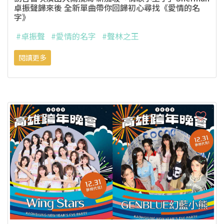
卓振聲歸來後 全新單曲帶你回歸初心尋找《愛情的名
字》
#卓振聲
#愛情的名字
#聲林之王
閱讀更多