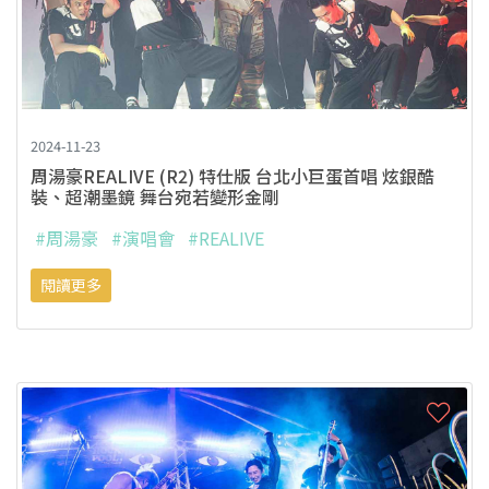
2024-11-23
周湯豪REALIVE (R2) 特仕版 台北小巨蛋首唱 炫銀酷
裝、超潮墨鏡 舞台宛若變形金剛
#周湯豪
#演唱會
#REALIVE
閱讀更多