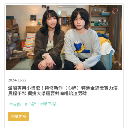
2024-11-22
暈船專用小情歌！持修新作〈心碎〉特邀金鐘獎實力演
員程予希 獨挑大梁還要對嘴唱給渣男聽
#持修
#心碎
#程予希
閱讀更多