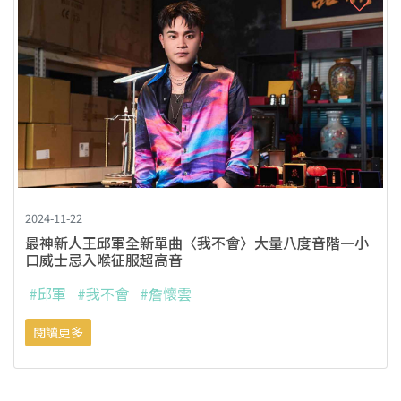
2024-11-22
最神新人王邱軍全新單曲〈我不會〉大量八度音階一小
口威士忌入喉征服超高音
#邱軍
#我不會
#詹懷雲
閱讀更多