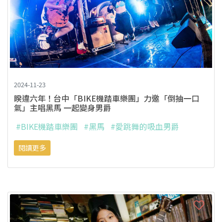
2024-11-23
睽違六年！台中「BIKE機踏車樂團」力邀「倒抽一口
氣」主唱黑馬 一起變身男爵
#BIKE機踏車樂團
#黑馬
#愛跳舞的吸血男爵
閱讀更多