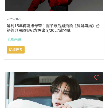
2026-08-05
解封15年傳說級母帶！帽子歌后鳳飛飛《鳳聲再續》台
語經典黑膠與紀念專書 8/20 珍藏預購
#鳳飛飛
閱讀更多