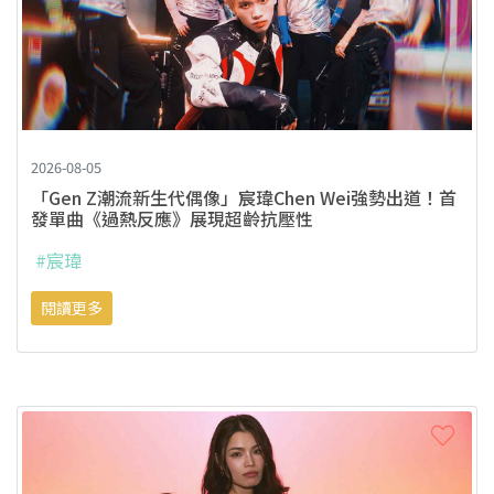
2026-08-05
「Gen Z潮流新生代偶像」宸瑋Chen Wei強勢出道！首
發單曲《過熱反應》展現超齡抗壓性
#宸瑋
閱讀更多