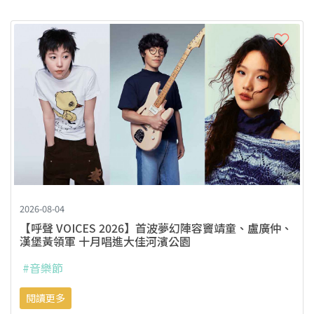
2026-08-04
【呼聲 VOICES 2026】首波夢幻陣容竇靖童、盧廣仲、
漢堡黃領軍 十月唱進大佳河濱公園
#音樂節
閱讀更多