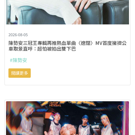
2026-08-05
陳勢安三冠王專輯再推熱血單曲〈遼闊〉MV首度擁擠公
車取景直呼：超怕被拍出雙下巴
#陳勢安
閱讀更多