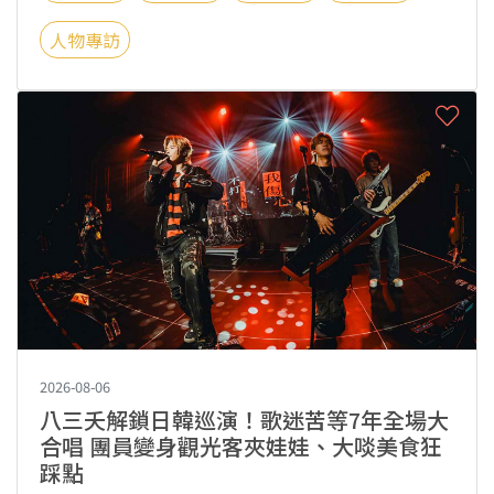
人物專訪
2026-08-06
八三夭解鎖日韓巡演！歌迷苦等7年全場大
合唱 團員變身觀光客夾娃娃、大啖美食狂
踩點