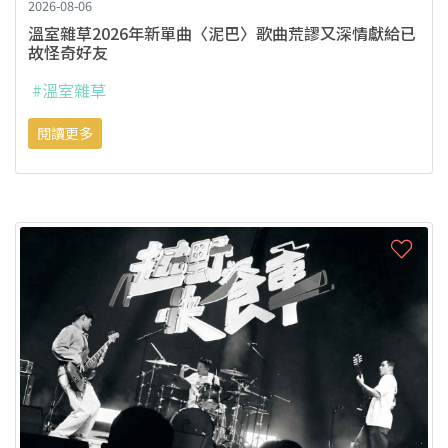
2026-08-06
溫室雜草2026年新單曲〈泥巴〉歌曲荒謬又深情獻給已
故怪奇好友
#溫室雜草
閱讀更多