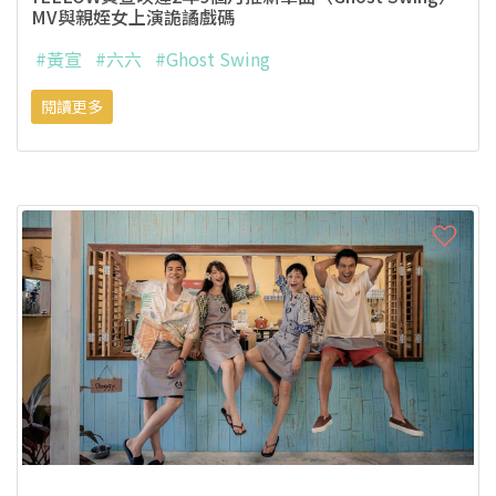
MV與親姪女上演詭譎戲碼
#黃宣
#六六
#Ghost Swing
閱讀更多