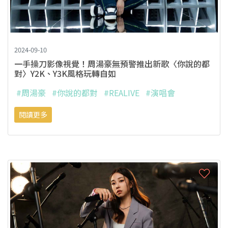
2024-09-10
一手操刀影像視覺！周湯豪無預警推出新歌〈你說的都
對〉Y2K、Y3K風格玩轉自如
#周湯豪
#你說的都對
#REALIVE
#演唱會
閱讀更多