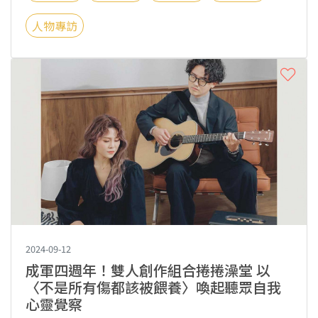
人物專訪
2024-09-12
成軍四週年！雙人創作組合捲捲澡堂 以
〈不是所有傷都該被餵養〉喚起聽眾自我
心靈覺察