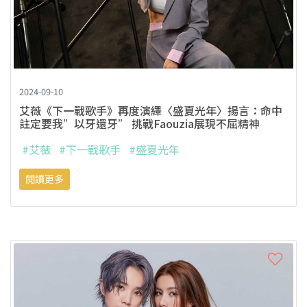
2024-09-10
艾薇《下一戰歌手》再度演繹〈盛夏光年〉揚言：命中
註定要我”以牙還牙” 挑戰Faouzia展現不屈精神
#艾薇
#下一戰歌手
#盛夏光年
閱讀更多