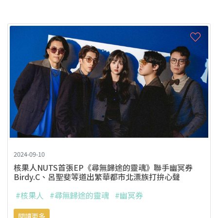
2024-09-10
核果人NUTS首張EP《尋無歸途的靈魂》聯手幽冥券
Birdy.C、呂聖斐等道出繁華都市北漂族打拚心聲
#核果人
#尋無歸途的靈魂
#幽冥券
閱讀更多