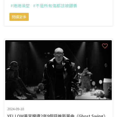
#捲捲澡堂
#不是所有傷都該被餵養
閱讀更多
2024-09-10
YELLOW黃宣暌違2年9個月推新單曲〈Ghost Swing〉