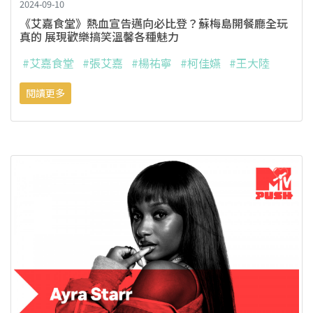
2024-09-10
《艾嘉食堂》熱血宣告邁向必比登？蘇梅島開餐廳全玩
真的 展現歡樂搞笑溫馨各種魅力
#艾嘉食堂
#張艾嘉
#楊祐寧
#柯佳嬿
#王大陸
閱讀更多