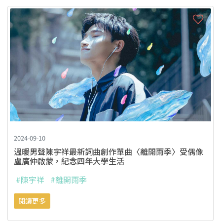
2024-09-10
溫暖男聲陳宇祥最新詞曲創作單曲〈離開雨季〉受偶像
盧廣仲啟蒙，紀念四年大學生活
#陳宇祥
#離開雨季
閱讀更多