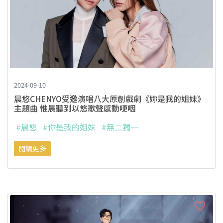
2024-09-10
晨悠CHENYO受邀演唱八大原創戲劇《妳是我的姐妹》
主題曲 惟晨聽到以悠歌聲感動哽咽
#晨悠
#你是我的姐妹
#無二獨一
閱讀更多