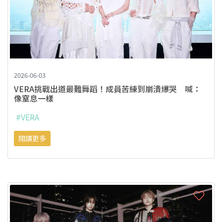
2026-06-03
VERA挑戰出道最難舞蹈！成員苦練到崩潰爆哭 喊：
像窒息一樣
#VERA
閱讀更多