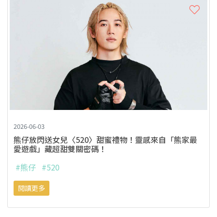
2026-06-03
熊仔放閃送女兒〈520〉甜蜜禮物！靈感來自「熊家最
愛遊戲」藏超甜雙關密碼！
#熊仔
#520
閱讀更多