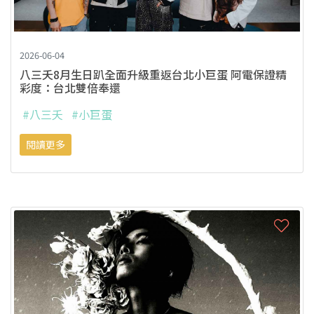
2026-06-04
八三夭8月生日趴全面升級重返台北小巨蛋 阿電保證精
彩度：台北雙倍奉還
#八三夭
#小巨蛋
閱讀更多