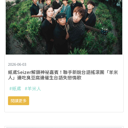
2026-06-03
紙鳶Seizer解鎖神祕嘉賓！聯手新銳台語搖滾團「羊米
人」邊吃臭豆腐邊催生台語失戀情歌
#紙鳶
#羊米人
閱讀更多