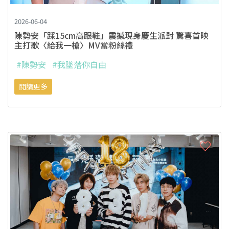
2026-06-04
陳勢安「踩15cm高跟鞋」震撼現身慶生派對 驚喜首映
主打歌〈給我一槍〉MV當粉絲禮
#陳勢安
#我墜落你自由
閱讀更多