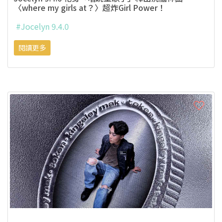
〈where my girls at？〉超炸Girl Power！
#Jocelyn 9.4.0
閱讀更多