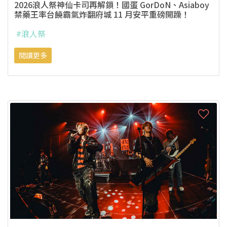
2026浪人祭神仙卡司再解鎖！國蛋 GorDoN、Asiaboy
禁藥王率台饒霸氣炸翻府城 11 月安平重磅開躁！
#浪人祭
閱讀更多