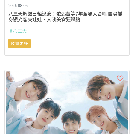
2026-08-06
八三夭解鎖日韓巡演！歌迷苦等7年全場大合唱 團員變
身觀光客夾娃娃、大啖美食狂踩點
#八三夭
閱讀更多