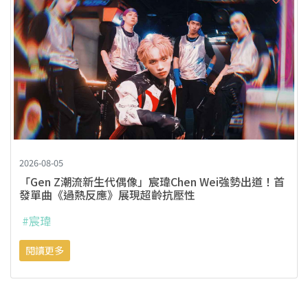
2026-08-05
「Gen Z潮流新生代偶像」宸瑋Chen Wei強勢出道！首
發單曲《過熱反應》展現超齡抗壓性
#宸瑋
閱讀更多