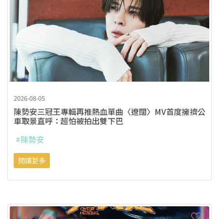
2026-08-05
陳勢安三冠王專輯再推熱血單曲〈遼闊〉MV首度擁擠公
車取景直呼：超怕被拍出雙下巴
#陳勢安
閱讀更多