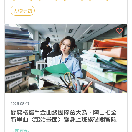
人物專訪
2026-08-07
閻奕格攜手金曲級團隊葛大為、陶山推全
新單曲〈起始畫面〉變身上班族破關冒險
#閻奕格