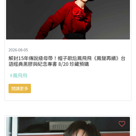
2026-08-05
解封15年傳說級母帶！帽子歌后鳳飛飛《鳳聲再續》台
語經典黑膠與紀念專書 8/20 珍藏預購
#鳳飛飛
閱讀更多