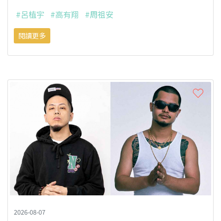
#呂植宇
#高有翔
#周祖安
閱讀更多
2026-08-07