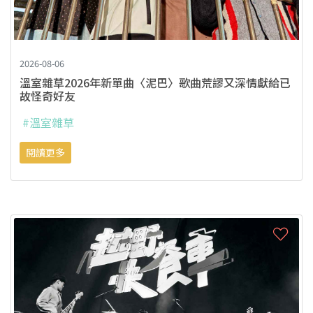
2026-08-06
溫室雜草2026年新單曲〈泥巴〉歌曲荒謬又深情獻給已
故怪奇好友
#溫室雜草
閱讀更多