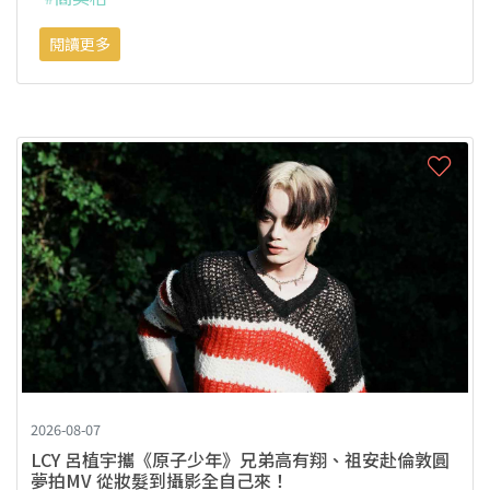
閱讀更多
2026-08-07
LCY 呂植宇攜《原子少年》兄弟高有翔、祖安赴倫敦圓
夢拍MV 從妝髮到攝影全自己來！