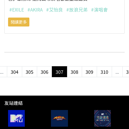
#EXILE
#AKIRA
#艾怡良
#放浪兄弟
#演唱會
閱讀更多
...
304
305
306
307
308
309
310
...
3
友站連結