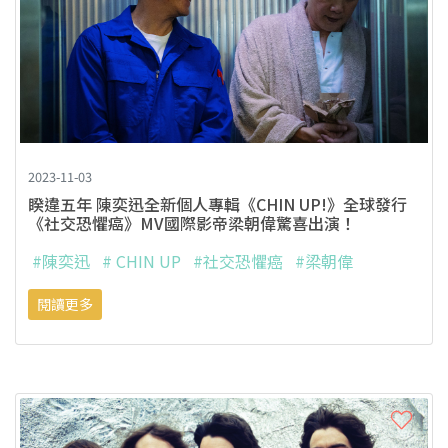
2023-11-03
睽違五年 陳奕迅全新個人專輯《CHIN UP!》全球發行
《社交恐懼癌》MV國際影帝梁朝偉驚喜出演！
#陳奕迅
# CHIN UP
#社交恐懼癌
#梁朝偉
閱讀更多