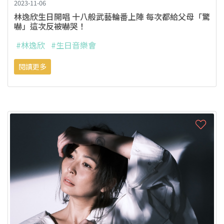
2023-11-06
林逸欣生日開唱 十八般武藝輪番上陣 每次都給父母「驚
嚇」這次反被嚇哭！
#林逸欣
#生日音樂會
閱讀更多