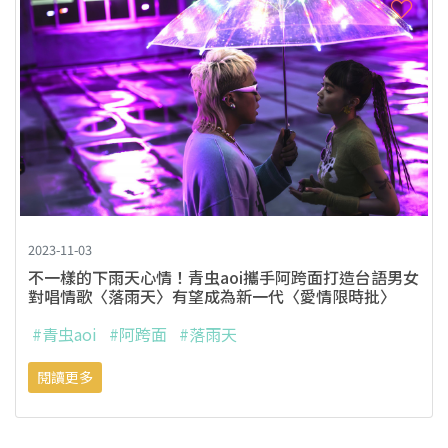
2023-11-03
不一樣的下雨天心情！青虫aoi攜手阿跨面打造台語男女
對唱情歌〈落雨天〉有望成為新一代〈愛情限時批〉
#青虫aoi
#阿跨面
#落雨天
閱讀更多