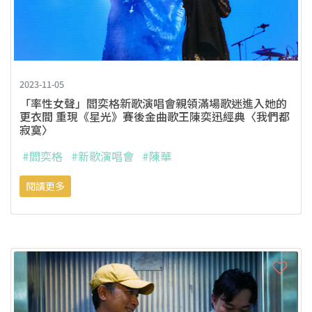
2023-11-05
「率性女聲」閻奕格新歌演唱會親領滿場歌迷進入她的
更衣間 重現《星光》賽後金曲歌王陳奕迅經典〈我們都
寂寞〉
#閻奕格
#新歌演唱會
#陳華
閱讀更多