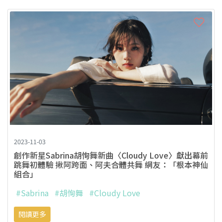
2023-11-03
創作新星Sabrina胡恂舞新曲〈Cloudy Love〉獻出幕前
跳舞初體驗 揪阿跨面、阿夫合體共舞 網友：「根本神仙
組合」
#Sabrina
#胡恂舞
#Cloudy Love
閱讀更多