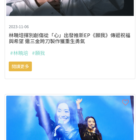
2023-11-06
林曉培揮別創傷從「心」出發推新EP《願我》傳遞祝福
與希望 邀三金跨刀製作獲重生勇氣
#林曉培
#願我
閱讀更多