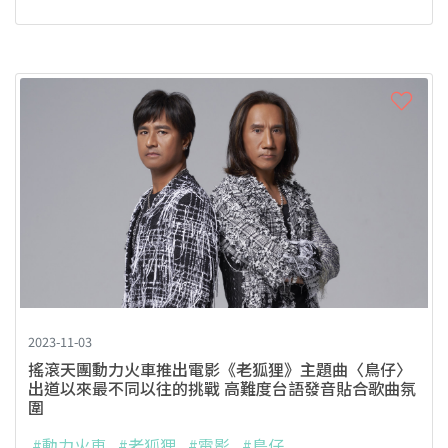
2023-11-03
搖滾天團動力火車推出電影《老狐狸》主題曲〈鳥仔〉
出道以來最不同以往的挑戰 高難度台語發音貼合歌曲氛
圍
#動力火車
#老狐狸
#電影
#鳥仔