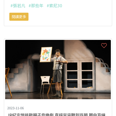
#張若凡
#那些年
#索尼30
閱讀更多
2023-11-06
JR紀言愷挑戰親子音樂劇 直呼宇宙聽到許願 獨自盲練