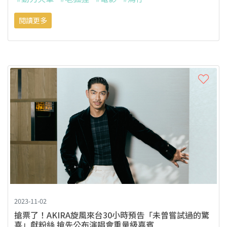
閱讀更多
2023-11-02
搶票了！AKIRA旋風來台30小時預告「未曾嘗試過的驚
喜」獻粉絲 搶先公布演唱會重量級嘉賓