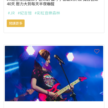
40天 壓力大到每天半夜嚇醒
#JR
#紀言愷
#彩虹音樂森林
閱讀更多