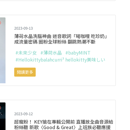
2023-09-13
薄荷水晶洗腦神曲 迷音歌詞「喝咖哩 吃珍奶」
成流量密碼 圈粉全球粉絲 翻跳熱潮不斷
#未來少女
#薄荷水晶
#babyMINT
#Hellokittybalahcurri³ hellokitty美味しい
閱讀更多
2023-09-12
超寵粉！ KEY搶在專輯公開前 直播放全曲音源給
粉絲聽 新歌〈Good & Great〉上班族必聽應援