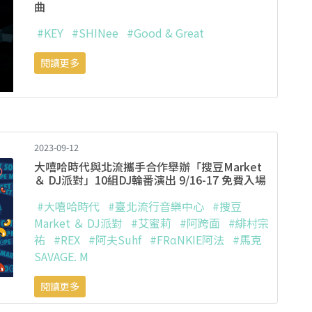
曲
#KEY
#SHINee
#Good & Great
閱讀更多
2023-09-12
大嘻哈時代與北流攜手合作舉辦「搜豆Market
＆ DJ派對」10組DJ輪番演出 9/16-17 免費入場
#大嘻哈時代
#臺北流行音樂中心
#搜豆
Market ＆ DJ派對
#艾蜜莉
#阿跨面
#緋村宗
祐
#REX
#阿夫Suhf
#FRαNKIE阿法
#馬克
SAVAGE. M
閱讀更多