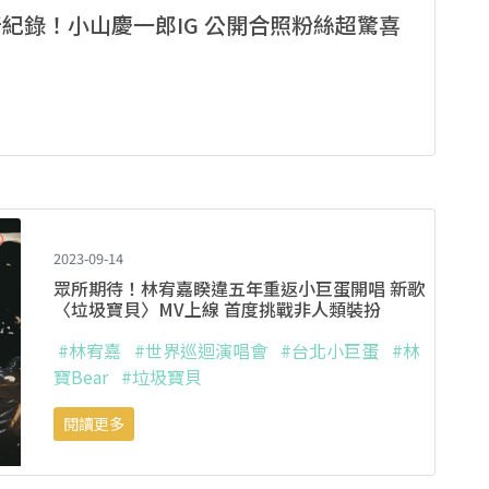
刷新紀錄！小山慶一郎IG 公開合照粉絲超驚喜
2023-09-14
眾所期待！林宥嘉睽違五年重返小巨蛋開唱 新歌
〈垃圾寶貝〉MV上線 首度挑戰非人類裝扮
#林宥嘉
#世界巡迴演唱會
#台北小巨蛋
#林
寶Bear
#垃圾寶貝
閱讀更多