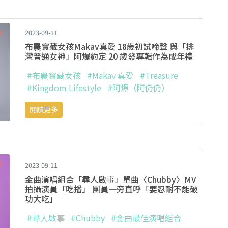
2023-09-11
布農寶藏女孩Makav真愛 18歲初試啼聲 與「排
灣普通女神」阿爆約定 20 歲發專輯作為成年禮
#布農寶藏女孩
#Makav 真愛
#Treasure
#Kingdom Lifestyle
#阿爆（阿仍仍）
閱讀更多
2023-09-11
金曲演唱組合「尋人啟事」單曲〈Chubby〉MV
拍攝演員「吃播」 團員一旁直呼「要忍耐不能破
功大吃」
#尋人啟事
#Chubby
#金曲最佳演唱組合