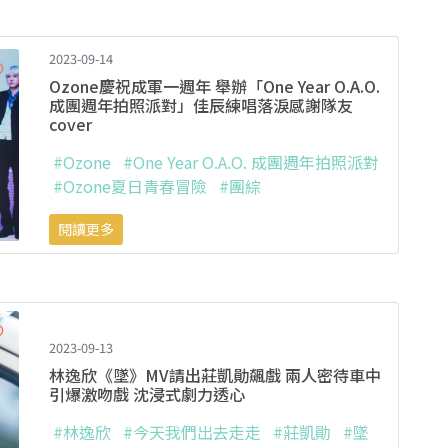
2023-09-14
Ozone慶祝成軍一週年 舉辦「One Year O.A.O.
成團週年拍照派對」佳辰練唱落淚感謝隊友
cover
#Ozone
#One Year O.A.O. 成團週年拍照派對
#Ozone夏日青春冒險
#團綜
閱讀更多
2023-09-13
林逸欣《墜》MV請出莊凱勛飆戲 兩人密待車中
引爆激吻戲 沈浸式劇力透心
#林逸欣
#今天我們出去走走
#莊凱勛
#墜