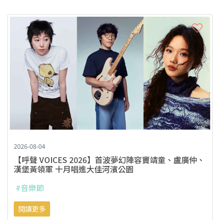
2026-08-04
【呼聲 VOICES 2026】首波夢幻陣容竇靖童、盧廣仲、
漢堡黃領軍 十月唱進大佳河濱公園
#音樂節
閱讀更多