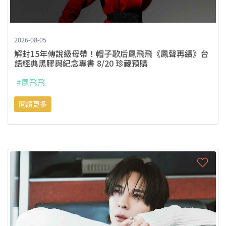
2026-08-05
解封15年傳說級母帶！帽子歌后鳳飛飛《鳳聲再續》台
語經典黑膠與紀念專書 8/20 珍藏預購
#鳳飛飛
閱讀更多