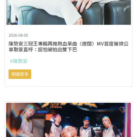
2026-08-05
陳勢安三冠王專輯再推熱血單曲〈遼闊〉MV首度擁擠公
車取景直呼：超怕被拍出雙下巴
#陳勢安
閱讀更多