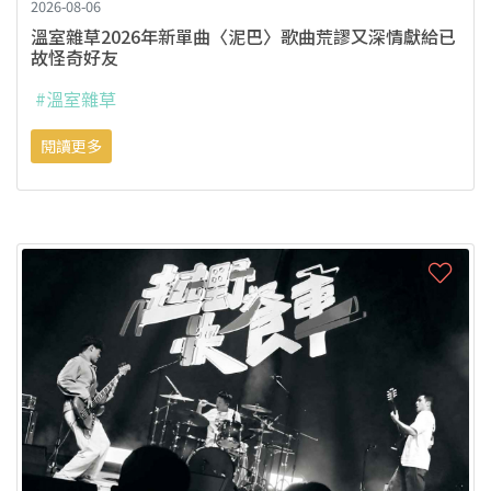
2026-08-06
溫室雜草2026年新單曲〈泥巴〉歌曲荒謬又深情獻給已
故怪奇好友
#溫室雜草
閱讀更多