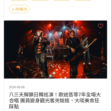
人物專訪
2026-08-06
八三夭解鎖日韓巡演！歌迷苦等7年全場大
合唱 團員變身觀光客夾娃娃、大啖美食狂
踩點