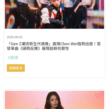
2026-08-05
「Gen Z潮流新生代偶像」宸瑋Chen Wei強勢出道！首
發單曲《過熱反應》展現超齡抗壓性
#宸瑋
閱讀更多