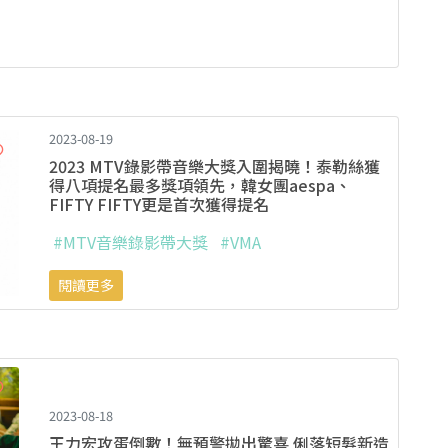
2023-08-19
2023 MTV錄影帶音樂大獎入圍揭曉！泰勒絲獲
得八項提名最多獎項領先，韓女團aespa、
FIFTY FIFTY更是首次獲得提名
#MTV音樂錄影帶大獎
#VMA
閱讀更多
2023-08-18
王力宏攻蛋倒數！無預警拋出驚喜 俐落短髮新造