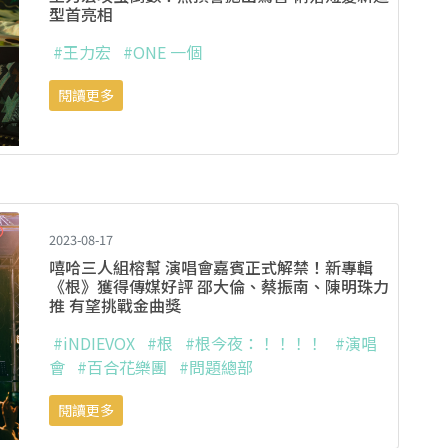
型首亮相
#王力宏
#ONE 一個
閱讀更多
2023-08-17
嘻哈三人組榕幫 演唱會嘉賓正式解禁！新專輯
《根》獲得傳媒好評 邵大倫、蔡振南、陳明珠力
推 有望挑戰金曲獎
#iNDIEVOX
#根
#根今夜：！！！！
#演唱
會
#百合花樂團
#問題總部
閱讀更多