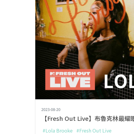
2023-08-20
【Fresh Out Live】布魯克林最耀
#Lola Brooke
#Fresh Out Live