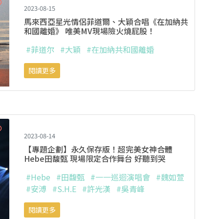
2023-08-15
馬來西亞星光情侶菲道爾、大穎合唱《在加納共
和國離婚》 唯美MV現場險火燒屁股！
#菲道尔
#大穎
#在加納共和國離婚
閱讀更多
2023-08-14
【專題企劃】永久保存版！超完美女神合體
Hebe田馥甄 現場限定合作舞台 好聽到哭
#Hebe
#田馥甄
#一一巡迴演唱會
#魏如萱
#安溥
#S.H.E
#許光漢
#吳青峰
閱讀更多