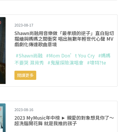
2023-08-17
Shawn尚融用音樂做「最孝順的逆子」直白貼切
描繪與媽媽之間衝突 唱出無數年輕世代心聲 MV
戲劇化傳達歌曲意境
#Shawn尚融
#Mom Don’t You Cry
#媽媽
不要哭 濕背秀
#鬼屋探險演唱會
#壞特?te
閱讀更多
2023-08-16
2023 MyMusic年中榜 ► 親愛的對象想見你了～
超洗腦開花舞 就是我推的孩子