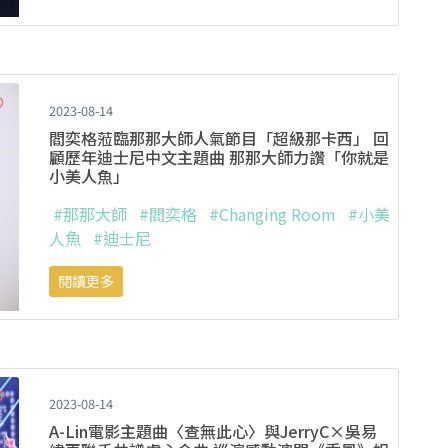
2023-08-14
閻奕格蒞臨那那大師人氣節目「超級那卡西」 回
顧歷年迪士尼中文主題曲 那那大師力讚「你就是
小美人魚」
#那那大師
#閻奕格
#Changing Room
#小美
人魚
#迪士尼
閱讀更多
2023-08-14
A-Lin電影主題曲〈查無此心〉與JerryC×吳易