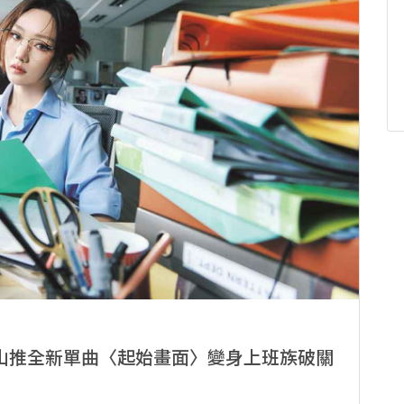
山推全新單曲〈起始畫面〉變身上班族破關