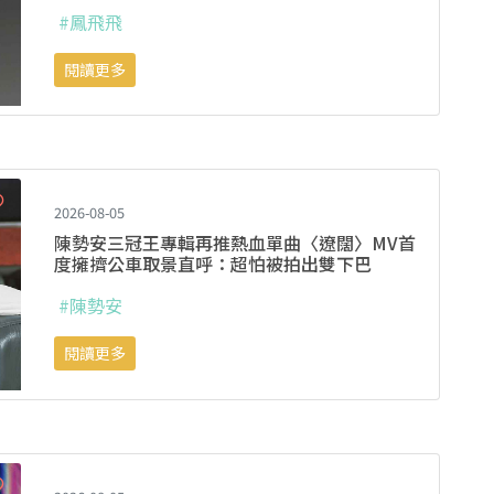
#鳳飛飛
閱讀更多
2026-08-05
陳勢安三冠王專輯再推熱血單曲〈遼闊〉MV首
度擁擠公車取景直呼：超怕被拍出雙下巴
#陳勢安
閱讀更多