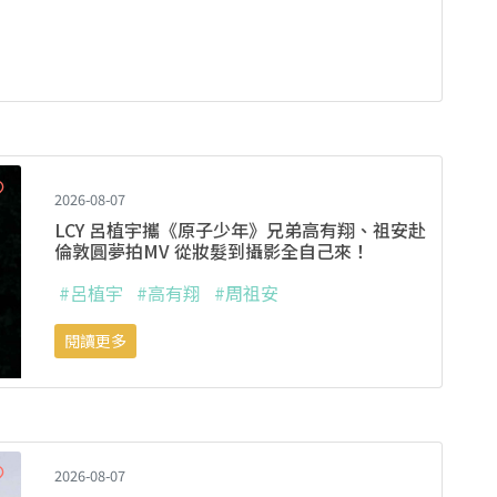
2026-08-07
LCY 呂植宇攜《原子少年》兄弟高有翔、祖安赴
倫敦圓夢拍MV 從妝髮到攝影全自己來！
#呂植宇
#高有翔
#周祖安
閱讀更多
2026-08-07