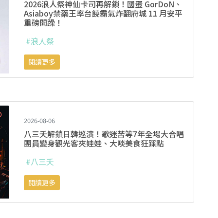
2026浪人祭神仙卡司再解鎖！國蛋 GorDoN、
Asiaboy禁藥王率台饒霸氣炸翻府城 11 月安平
重磅開躁！
#浪人祭
閱讀更多
2026-08-06
八三夭解鎖日韓巡演！歌迷苦等7年全場大合唱
團員變身觀光客夾娃娃、大啖美食狂踩點
#八三夭
閱讀更多