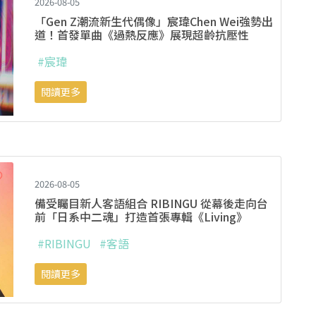
2026-08-05
「Gen Z潮流新生代偶像」宸瑋Chen Wei強勢出
道！首發單曲《過熱反應》展現超齡抗壓性
#宸瑋
閱讀更多
2026-08-05
備受矚目新人客語組合 RIBINGU 從幕後走向台
前「日系中二魂」打造首張專輯《Living》
#RIBINGU
#客語
閱讀更多