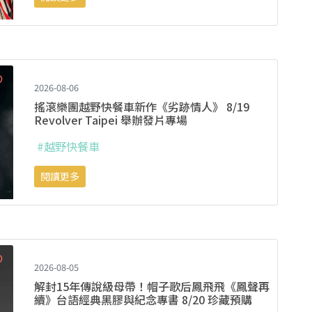
2026-08-06
搖滾樂團越野快餐車新作《劣跡情人》 8/19
Revolver Taipei 舉辦發片專場
#越野快餐車
閱讀更多
2026-08-05
解封15年傳說級母帶！帽子歌后鳳飛飛《鳳聲再
續》台語經典黑膠與紀念專書 8/20 珍藏預購