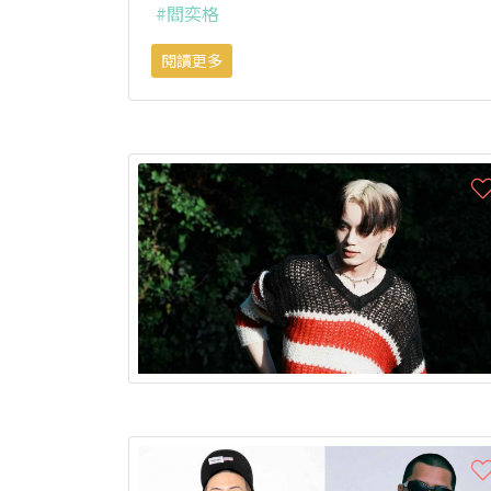
#閻奕格
閱讀更多