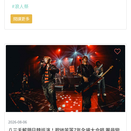
#浪人祭
閱讀更多
2026-08-06
八三夭解鎖日韓巡演！歌迷苦等7年全場大合唱 團員變