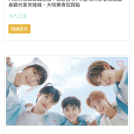
身觀光客夾娃娃、大啖美食狂踩點
#八三夭
閱讀更多