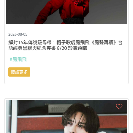
2026-08-05
解封15年傳說級母帶！帽子歌后鳳飛飛《鳳聲再續》台
語經典黑膠與紀念專書 8/20 珍藏預購
#鳳飛飛
閱讀更多