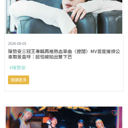
2026-08-05
陳勢安三冠王專輯再推熱血單曲〈遼闊〉MV首度擁擠公
車取景直呼：超怕被拍出雙下巴
#陳勢安
閱讀更多