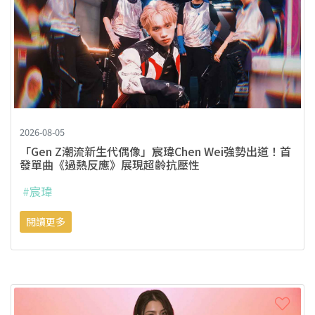
2026-08-05
「Gen Z潮流新生代偶像」宸瑋Chen Wei強勢出道！首
發單曲《過熱反應》展現超齡抗壓性
#宸瑋
閱讀更多