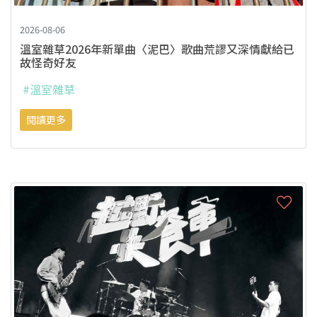
2026-08-06
溫室雜草2026年新單曲〈泥巴〉歌曲荒謬又深情獻給已
故怪奇好友
#溫室雜草
閱讀更多