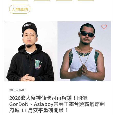
人物專訪
2026-08-07
2026浪人祭神仙卡司再解鎖！國蛋
GorDoN、Asiaboy禁藥王率台饒霸氣炸翻
府城 11 月安平重磅開躁！