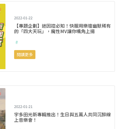
2022-01-22
【專題企劃】迷因控必知！快服用樂壇幽默稀有
的「四大天玩」，魔性MV讓你嘴角上揚
#
閱讀更多
2022-01-21
宇多田光新專輯推出！生日與五萬人共同沉醉線
上音樂會！