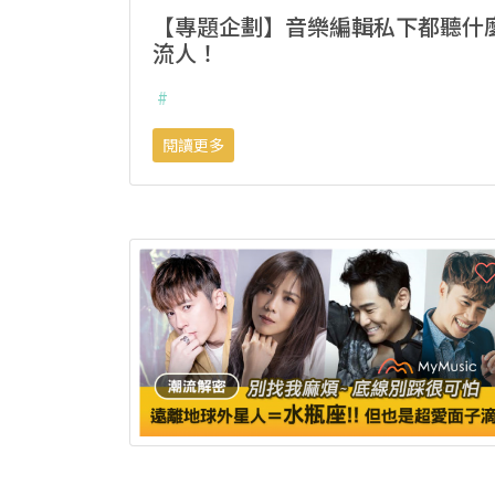
【專題企劃】音樂編輯私下都聽什麼
流人！
#
閱讀更多