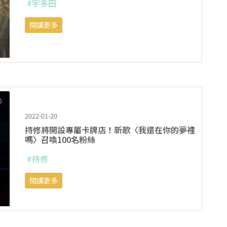
#宇多田
閱讀更多
2022-01-20
持修將開設專屬卡牌店！新歌〈我還在你的夢裡
嗎〉召喚100名粉絲
#持修
閱讀更多