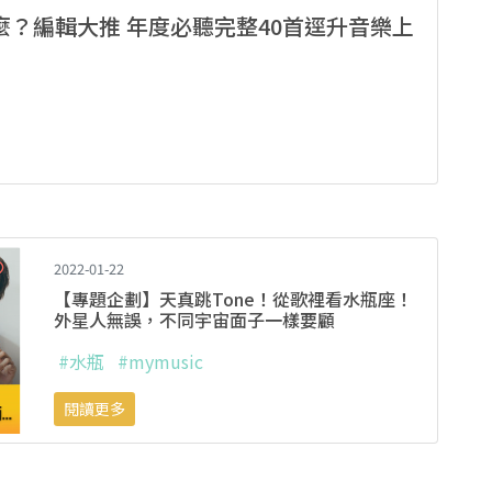
？編輯大推 年度必聽完整40首逕升音樂上
2022-01-22
【專題企劃】天真跳Tone！從歌裡看水瓶座！
外星人無誤，不同宇宙面子一樣要顧
#水瓶
#mymusic
閱讀更多