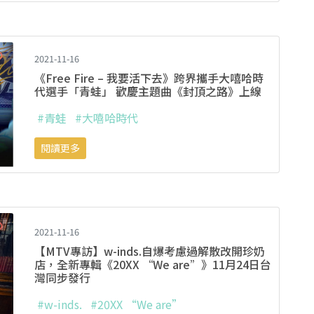
2021-11-16
《Free Fire – 我要活下去》跨界攜手大嘻哈時
代選手「青蛙」 歡慶主題曲《封頂之路》上線
#青蛙
#大嘻哈時代
閱讀更多
2021-11-16
【MTV專訪】w-inds.自爆考慮過解散改開珍奶
店，全新專輯《20XX “We are”》11月24日台
灣同步發行
#w-inds.
#20XX “We are”