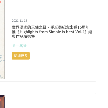
2021-11-18
世界渴求的天使之聲・手嶌葵紀念出道15周年
推《Highlights from Simple is best Vol.2》經
典作品精選集
#手嶌葵
閱讀更多