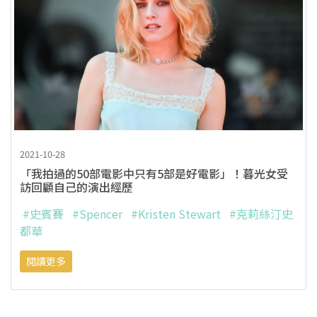
2021-10-28
「我拍過的50部電影中只有5部是好電影」！暮光女受
訪回顧自己的演出經歷
#史賓賽
#Spencer
#Kristen Stewart
#克莉絲汀史
都華
閱讀更多