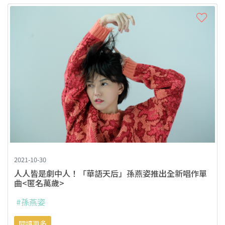
2021-10-30
人人皆是劇中人！「華語天后」孫燕姿推出全新唱作單
曲<匿名萬歲>
#孫燕姿
閱讀更多