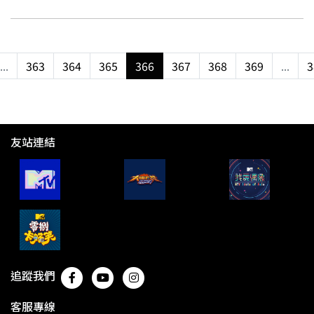
...
363
364
365
366
367
368
369
...
3
友站連結
追蹤我們
客服專線