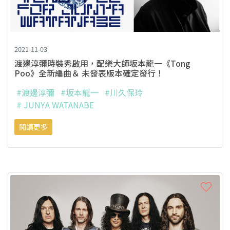
2021-11-03
渡邊淳彌時裝秀啟用，配樂大師坂本龍一《Tong
Poo》全新編曲＆ 未發表版本確定發行！
#渡邊淳彌
#坂本龍一
#川久保玲
# JUNYA WATANABE
閱讀更多