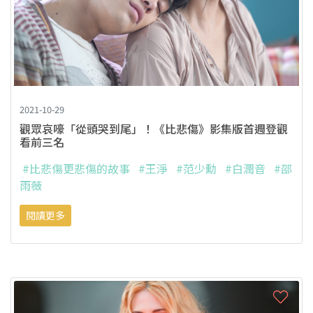
2021-10-29
觀眾哀嚎「從頭哭到尾」！《比悲傷》影集版首週登觀
看前三名
#比悲傷更悲傷的故事
#王淨
#范少勳
#白潤音
#邵
雨薇
閱讀更多