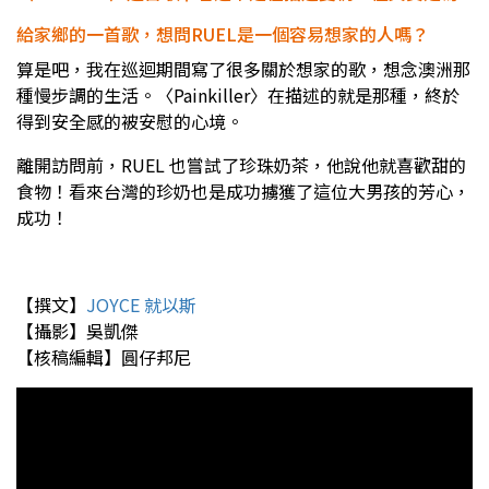
給家鄉的一首歌，想問RUEL是一個容易想家的人嗎？
算是吧，我在巡迴期間寫了很多關於想家的歌，想念澳洲那
種慢步調的生活。〈Painkiller〉在描述的就是那種，終於
得到安全感的被安慰的心境。
離開訪問前，RUEL 也嘗試了珍珠奶茶，他說他就喜歡甜的
食物！看來台灣的珍奶也是成功擄獲了這位大男孩的芳心，
成功！
【撰文】
JOYCE 就以斯
【攝影】吳凱傑
【核稿編輯】圓仔邦尼