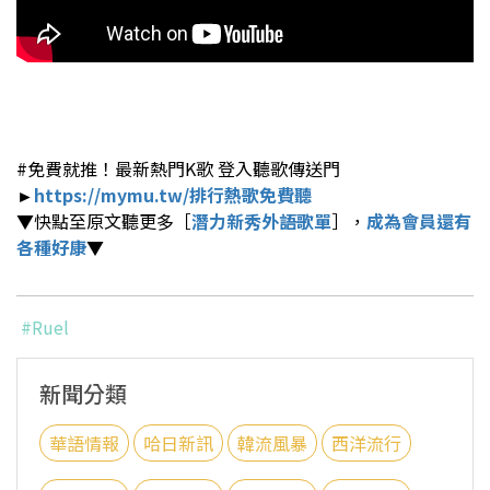
#免費就推！最新熱門K歌 登入聽歌傳送門
►
https://mymu.tw/
排行熱歌免費聽
▼快點至原文聽更多［
潛力新秀外語歌單
］，
成為會員還有
各種好康
▼
#Ruel
新聞分類
華語情報
哈日新訊
韓流風暴
西洋流行