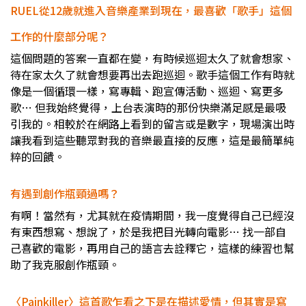
RUEL從12歲就進入音樂產業到現在，最喜歡「歌手」這個
工作的什麼部分呢？
這個問題的答案一直都在變，有時候巡迴太久了就會想家、
待在家太久了就會想要再出去跑巡迴。歌手這個工作有時就
像是一個循環一樣，寫專輯、跑宣傳活動、巡迴、寫更多
歌… 但我始終覺得，上台表演時的那份快樂滿足感是最吸
引我的。相較於在網路上看到的留言或是數字，現場演出時
讓我看到這些聽眾對我的音樂最直接的反應，這是最簡單純
粹的回饋。
有遇到創作瓶頸過嗎？
有啊！當然有，尤其就在疫情期間，我一度覺得自己已經沒
有東西想寫、想說了，於是我把目光轉向電影… 找一部自
己喜歡的電影，再用自己的語言去詮釋它，這樣的練習也幫
助了我克服創作瓶頸。
〈Painkiller〉這首歌乍看之下是在描述愛情，但其實是寫