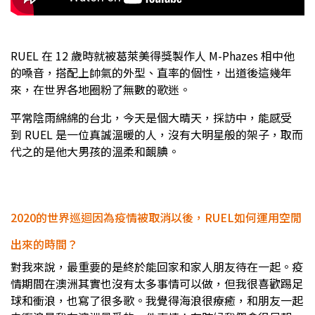
RUEL 在 12 歲時就被葛萊美得獎製作人 M-Phazes 相中他
的嗓音，搭配上帥氣的外型、直率的個性，出道後這幾年
來，在世界各地圈粉了無數的歌迷。
平常陰雨綿綿的台北，今天是個大晴天，採訪中，能感受
到 RUEL 是一位真誠溫暖的人，沒有大明星般的架子，取而
代之的是他大男孩的溫柔和靦腆。
2020的世界巡迴因為疫情被取消以後，RUEL如何運用空閒
出來的時間？
對我來說，最重要的是終於能回家和家人朋友待在一起。疫
情期間在澳洲其實也沒有太多事情可以做，但我很喜歡踢足
球和衝浪，也寫了很多歌。我覺得海浪很療癒，和朋友一起