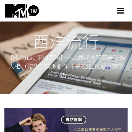
西洋流行
【MyMusic 現場專訪】十二歲就被葛萊美製作
人相中 沒想到澳洲創作才子RUEL也愛台灣珍
奶！