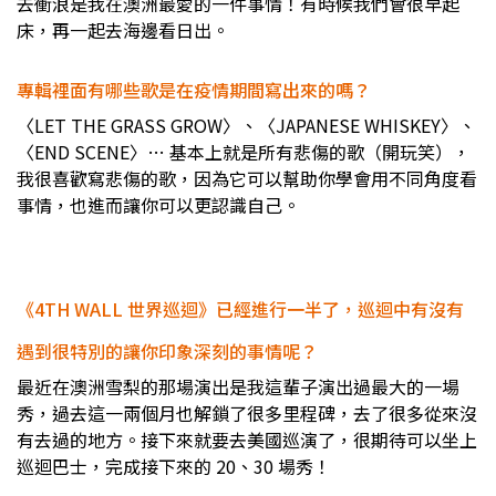
去衝浪是我在澳洲最愛的一件事情！有時候我們會很早起
床，再一起去海邊看日出。
專輯裡面有哪些歌是在疫情期間寫出來的嗎？
〈LET THE GRASS GROW〉、〈JAPANESE WHISKEY〉、
〈END SCENE〉… 基本上就是所有悲傷的歌（開玩笑），
我很喜歡寫悲傷的歌，因為它可以幫助你學會用不同角度看
事情，也進而讓你可以更認識自己。
《4TH WALL 世界巡迴》已經進行一半了，巡迴中有沒有
遇到很特別的讓你印象深刻的事情呢？
最近在澳洲雪梨的那場演出是我這輩子演出過最大的一場
秀，過去這一兩個月也解鎖了很多里程碑，去了很多從來沒
有去過的地方。接下來就要去美國巡演了，很期待可以坐上
巡迴巴士，完成接下來的 20、30 場秀！