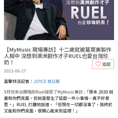
【MyMusic 現場專訪】十二歲就被葛萊美製作
人相中 沒想到澳洲創作才子RUEL也愛台灣珍
奶！
追蹤
2023-06-27
直擊特派記者：
JOYCE 就以斯
5月份來台開唱的Ruel接受了MyMusic專訪 :
「原本 2020 就
要和你們見面，但就是發生了這麼一件小事情…真不好意
思。」RUEL 打趣地說道，「但現在一切都沒事了，我終於
又能和你們見面，很開心能來到這裡！」