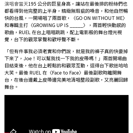
演唱會當天
195 公分的巨星身高，讓站在最後排的粉絲們也
都看得到他完整的上半身，精緻無瑕疵的嗓音，和他自然暢
快的台風，一開場唱了兩首歌，〈GO ON WITHOUT ME〉
和專輯主打〈GROWING UP IS _____〉，兩首輕快動感的
歌曲，RUEL 在台上唱唱跳跳，配上電影般的舞台燈光視
覺，台下的觀眾掌聲和歡呼聲不斷。
「但有件事我必須老實和你們說，就是我的褲子真的快要掉
下來了，Joe！可以幫我找一下我的皮帶嗎！」兩首開場曲
目結束後，他在台上輕鬆的和觀眾互動，逗得台下歌迷哈哈
大笑。最後 RUEL 在〈Face to Face〉最後副歌時離開舞
台，在後台邊戴上皮帶邊完美地清唱整段副歌，又亮麗回歸
舞台。