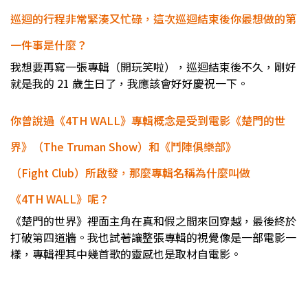
巡迴的行程非常緊湊又忙碌，這次巡迴結束後你最想做的第
一件事是什麼？
我想要再寫一張專輯（開玩笑啦），巡迴結束後不久，剛好
就是我的 21 歲生日了，我應該會好好慶祝一下。
你曾說過《4TH WALL》專輯概念是受到電影《楚門的世
界》（The Truman Show）和《鬥陣俱樂部》
（Fight Club）所啟發，那麼專輯名稱為什麼叫做
《4TH WALL》呢？
《楚門的世界》裡面主角在真和假之間來回穿越，最後終於
打破第四道牆。我也試著讓整張專輯的視覺像是一部電影一
樣，專輯裡其中幾首歌的靈感也是取材自電影。