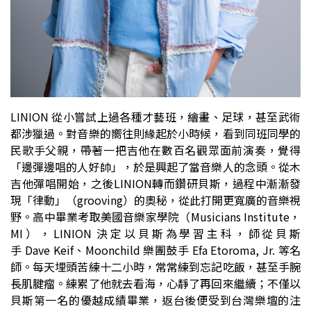
LINION
從小嘗試上過各種才藝班，繪畫、足球，甚至武術
都涉獵過。對音樂的嚮往則緣起於小時候，看到同班同學的
民歌手父親，帶著一把吉他在數百名觀眾面前演奏，覺得
「邊彈邊唱的人好帥」，於是興起了當音樂人的念頭。從木
吉他彈唱開始，之後
LINION
轉而鑽研貝斯，過程中漸漸發
現「律動」（
grooving
）的奧秘，從此打開更寬廣的音樂視
野。高中畢業考取美國音樂家學院（
Musicians Institute
，
MI
），
LINION
決定以貝斯為學習主科，師從貝斯
手
Dave Keif
、
Moonchild
樂團鼓手
Efa Etoroma, Jr.
等名
師。每天埋頭苦練十二小時，常常練到忘記吃飯，甚至手腕
長肌腱瘤。練累了他就去看海，心靜了再回來繼續；不僅以
貝斯第一名的優越成績畢業，返台後便受到台灣樂壇的注