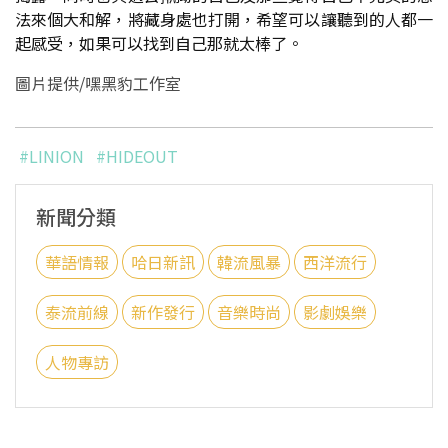
法來個大和解，將藏身處也打開，希望可以讓聽到的人都一
起感受，如果可以找到自己那就太棒了。
圖片提供/嘿黑豹工作室
#LINION
#HIDEOUT
新聞分類
華語情報
哈日新訊
韓流風暴
西洋流行
泰流前線
新作發行
音樂時尚
影劇娛樂
人物專訪