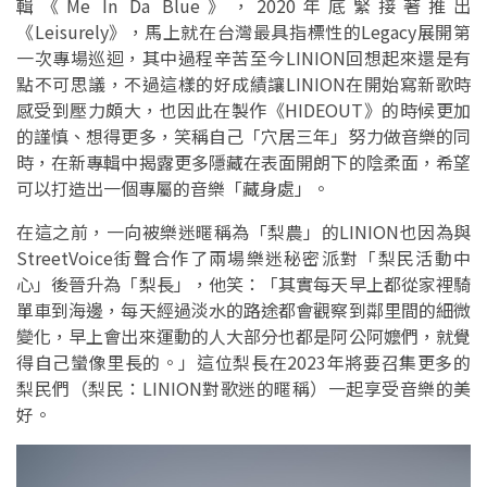
輯《Me In Da Blue》，2020年底緊接著推出
《Leisurely》，馬上就在台灣最具指標性的Legacy展開第
一次專場巡迴，其中過程辛苦至今LINION回想起來還是有
點不可思議，不過這樣的好成績讓LINION在開始寫新歌時
感受到壓力頗大，也因此在製作《HIDEOUT》的時候更加
的謹慎、想得更多，笑稱自己「穴居三年」努力做音樂的同
時，在新專輯中揭露更多隱藏在表面開朗下的陰柔面，希望
可以打造出一個專屬的音樂「藏身處」。
在這之前，一向被樂迷暱稱為「梨農」的LINION也因為與
StreetVoice街聲合作了兩場樂迷秘密派對「梨民活動中
心」後晉升為「梨長」，他笑：「其實每天早上都從家裡騎
單車到海邊，每天經過淡水的路途都會觀察到鄰里間的細微
變化，早上會出來運動的人大部分也都是阿公阿嬤們，就覺
得自己蠻像里長的。」這位梨長在2023年將要召集更多的
梨民們（梨民：LINION對歌迷的暱稱）一起享受音樂的美
好。