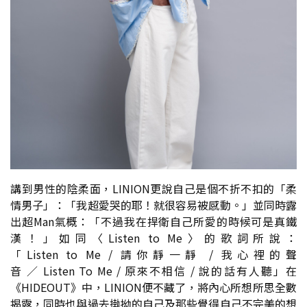
講到男性的陰柔面，
LINION
更說自己是個不折不扣的「柔
情男子」：「我超愛哭的耶！就很容易被感動。」並同時露
出超
Man
氣概：「不過我在捍衛自己所愛的時候可是真鐵
漢！」如同〈
Listen to Me
〉的歌詞所說：
「
Listen to Me /
請你靜一靜
/
我心裡的聲
音
／
Listen To Me /
原來不相信
/
說的話有人聽」在
《
HIDEOUT
》中，
LINION
便不藏了，將內心所想所思全數
揭露，同時也與過去𢴇拗的自己及那些覺得自己不完美的想