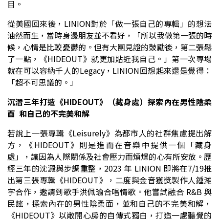
目。
從美國回來後，
LINION
對於「做一張自己的專輯」的想法
油然而生，當時身邊朋友並不看好，「所以我做第一張的時
候，心情是比較憂鬱的。但有大團見證的鼓勵後，第二張鬆
了一點，《
HIDEOUT
》就更加貼近我自己。」第一次專場
就在可以容納千人的
Legacy
，
LINION
回想起來還是覺得：
「超不可思議的。」
沉潛三年打造《HIDEOUT》（藏身處）
探索內在男性陰柔
面
和自己的不完美和解
若說上一張專輯《Leisurely
》為都市人的社群焦慮提出解
方，《
HIDEOUT
》則是進而在音樂中提供一個「藏身
處」，讓因為人際關係及社會壓力而煩燥的心有所安放。歷
經三年的沈澱與步調重整，
2023
年
LINION
即將在
7/19
推
出第三張專輯《
HIDEOUT
》，二度與金音獲獎製作人鍾濰
宇合作，邀請到歌手洪佩瑜合唱情歌。他嘗試融合
R&B
與
民謠，探索內在的男性陰柔面，並和自己的不完美和解，
《
HIDEOUT
》以敞開心房的自傳式獨白，打造一處聽覺的