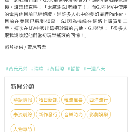
棚，讓瑋瑋直呼：「太感謝GJ老師了！」而GJ在MV中使用
的電吉他目前已經絕版，是許多人心中的夢幻品牌Parker，
目前在美國已飆到40萬，GJ因為機緣在網路上購買到二
手，這次在MV中秀出這把珍藏的吉他，GJ笑說：「很多人
跟我說喚起他們當初玩樂搖滾的回憶！」
照片提供 / 索尼音樂
#黃氏兄弟
#瑋瑋
#黃挺瑋
#哲哲
#一週八天
新聞分類
華語情報
哈日新訊
韓流風暴
西洋流行
泰流前線
新作發行
音樂時尚
影劇娛樂
人物專訪