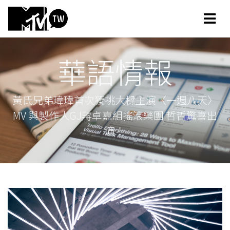
華語情報
黃氏兄弟瑋瑋首次獨挑大樑主演〈一週八天〉
MV 與製作人GJ蔣卓嘉組搖滾樂團 哲哲驚喜出
演！