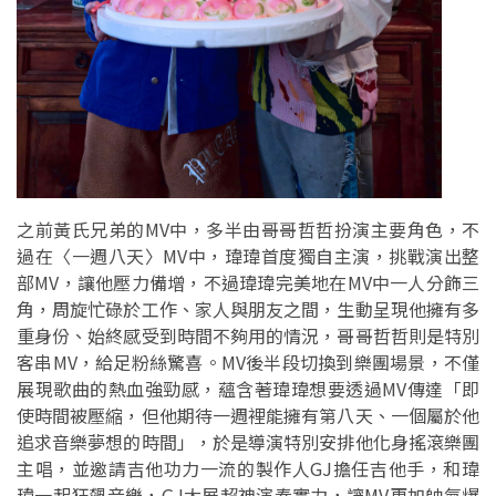
之前黃氏兄弟的MV中，多半由哥哥哲哲扮演主要角色，不
過在〈一週八天〉MV中，瑋瑋首度獨自主演，挑戰演出整
部MV，讓他壓力備增，不過瑋瑋完美地在MV中一人分飾三
角，周旋忙碌於工作、家人與朋友之間，生動呈現他擁有多
重身份、始終感受到時間不夠用的情況，哥哥哲哲則是特別
客串MV，給足粉絲驚喜。MV後半段切換到樂團場景，不僅
展現歌曲的熱血強勁感，蘊含著瑋瑋想要透過MV傳達「即
使時間被壓縮，但他期待一週裡能擁有第八天、一個屬於他
追求音樂夢想的時間」，於是導演特別安排他化身搖滾樂團
主唱，並邀請吉他功力一流的製作人GJ擔任吉他手，和瑋
瑋一起狂飆音樂，GJ大展超神演奏實力，讓MV更加帥氣爆