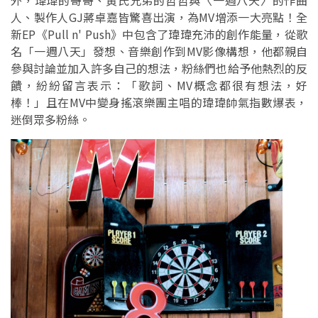
外，瑋瑋的哥哥、黃氏兄弟的哲哲與〈一週八天〉的作曲
人、製作人GJ蔣卓嘉皆驚喜出演，為MV增添一大亮點！全
新EP《Pull n' Push》中包含了瑋瑋充沛的創作能量，從歌
名「一週八天」發想、音樂創作到MV影像構想，他都親自
參與討論並加入許多自己的想法，粉絲們也給予他熱烈的反
饋，紛紛留言表示：「歌詞、MV概念都很有想法，好
棒！」且在MV中變身搖滾樂團主唱的瑋瑋帥氣指數爆表，
迷倒眾多粉絲。