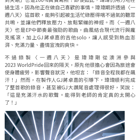
過生活，因為他正在做自己喜歡的事情。瑋瑋期許透過〈一
週八天〉這首歌，能夠引起被生活忙碌壓得喘不過氣的聽眾
共鳴，並讓他們釋放壓力、放鬆緊繃的神經。而〈一週八
天〉也是EP中節奏最強勁的歌曲，曲風結合現代流行與龐
克搖滾，加上GJ蔣卓嘉的吉他solo，讓人感受到熱血澎
湃、充滿力量、盡情宣洩的爽快。
不過錄製〈一週八天〉是瑋瑋剛從澳洲參與
2023 WorldPride回來的隔天，原先他很擔心會因為旅途會
使身體疲勞，影響聲音狀況，他坦言：「錄音全程我都在飆
汗！」然而，在製作人GJ蔣卓嘉的引導下，瑋瑋順利完成
了整首歌的錄音，甚至被GJ大讚尾音處理得很好，笑說：
「這是充滿汗水的歌聲。能得到老師的肯定真的太開心
了！」