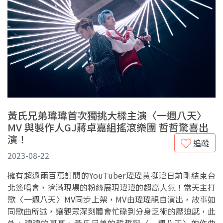
黃氏兄弟瑋瑋首次獨挑大樑主演〈一週八天〉
MV 與製作人GJ蔣卓嘉組搖滾樂團 哲哲驚喜出
演！
追蹤
2023-08-22
擁有超過兩百萬訂閱的YouTuber瑋瑋黃挺瑋日前剛結束台
北簽唱會，擠滿現場的粉絲展現瑋瑋的超高人氣！當天主打
歌〈一週八天〉MV同步上架，MV由瑋瑋親自演出，故事如
同歌曲所述，讓觀眾深刻體會忙碌到分身乏術的壓迫感，此