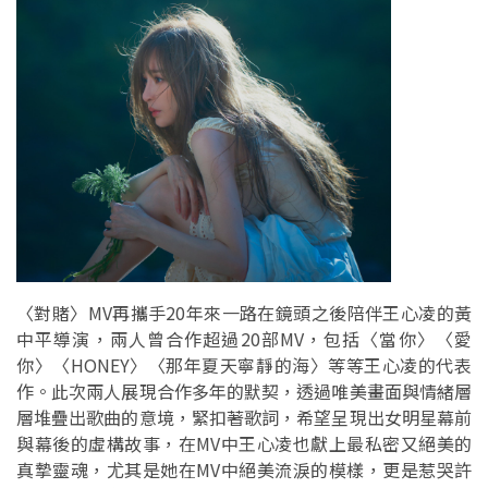
〈對賭〉MV再攜手20年來一路在鏡頭之後陪伴王心凌的黃
中平導演，兩人曾合作超過20部MV，包括〈當你〉〈愛
你〉〈HONEY〉〈那年夏天寧靜的海〉等等王心凌的代表
作。此次兩人展現合作多年的默契，透過唯美畫面與情緒層
層堆疊出歌曲的意境，緊扣著歌詞，希望呈現出女明星幕前
與幕後的虛構故事，在MV中王心凌也獻上最私密又絕美的
真摯靈魂，尤其是她在MV中絕美流淚的模樣，更是惹哭許