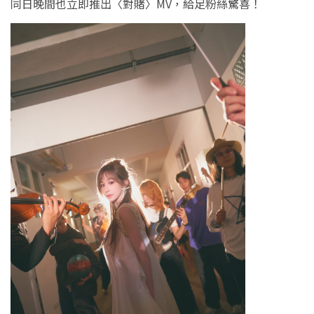
同日晚間也立即推出〈對賭〉MV，給足粉絲驚喜！