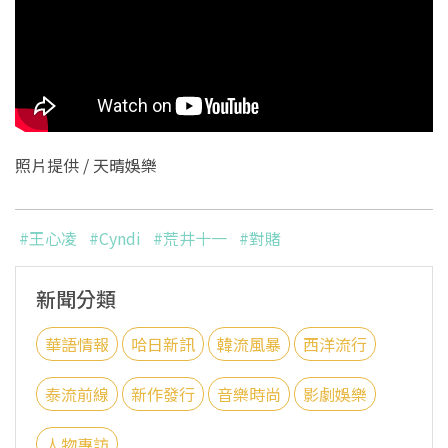
照片提供 / 天晴娛樂
#王心凌
#Cyndi
#荒井十一
#對賭
新聞分類
華語情報
哈日新訊
韓流風暴
西洋流行
泰流前線
新作發行
音樂時尚
影劇娛樂
人物專訪