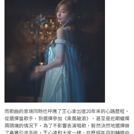
而歌曲的意境同時也呼應了王心凌出道20年來的心路歷程，
從選擇當歌手，到選擇參加《乘風破浪》，甚至是近期蠟燭
兩頭燒的情況下，為了不影響表演唱歌，毅然決然地選擇做
了鼻竇引流手術，王心凌和大家一樣，在歷經年月的轉變中