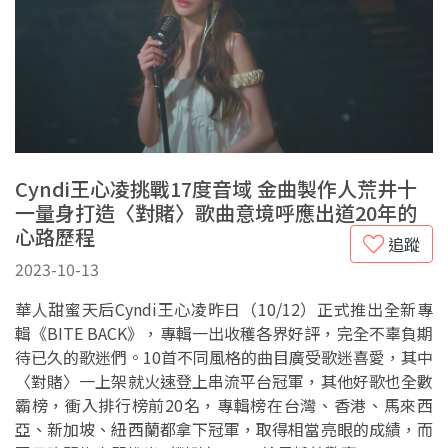
Cyndi王心凌挑戰17度音域 金曲製作人荒井十
一量身打造〈對賭〉歌曲意境呼應出道20年的
心路歷程
追蹤
2023-10-13
華人甜蜜天后Cyndi王心凌昨日（10/12）正式推出全新專
輯《BITE BACK》，專輯一出收穫各界好評，完全不辜負期
待已久的歌迷們。10首不同風格的曲目廣受歌迷喜愛，其中
〈對賭〉一上架就火速登上串流平台冠軍，其他好歌也全數
霸榜，衝入排行榜前20名，
專輯榜在台灣、香港、馬來西
亞、新加坡、紐西蘭都拿下冠軍，
取得相當亮眼的成績，而