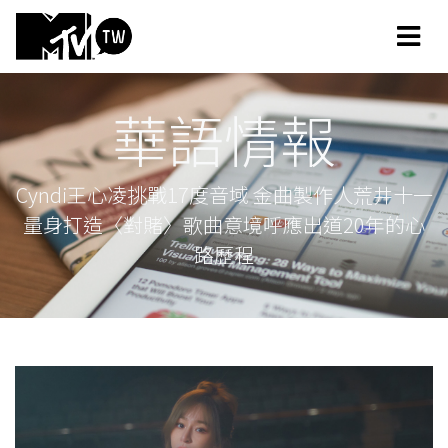
華語情報
Cyndi王心凌挑戰17度音域 金曲製作人荒井十一
量身打造〈對賭〉歌曲意境呼應出道20年的心
路歷程