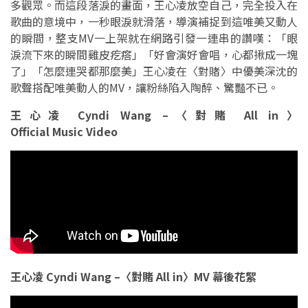
多觀眾。而這段落淚的畫面，王心凌放空自己，完全投入在
歌曲的意境中，一秒眼淚就滑落，導演補捉到這唯美又動人
的瞬間，整支MV一上架就在網路引發一連串的讚嘆：「眼
淚流下來的瞬間雞皮疙瘩」「好會演好會唱，心都揪成一塊
了」「怎麼連哭都那麼美」王心凌在〈對賭〉中優美深沈的
歌聲搭配唯美動人的MV，讓粉絲陷入陶醉、驚豔不已。
王心凌 Cyndi Wang –〈對賭 All in〉
Official Music Video
王心凌 Cyndi Wang –〈對賭 All in〉MV 幕後花絮