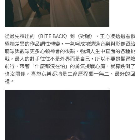
從最先釋出的〈BITE BACK〉到〈對賭〉，王心凌透過看似
極端差異的作品調性轉變，一氣呵成地透過音樂與影像留給
聽眾與觀眾更多心領神會的後韻，強調人生中直面的各種挑
戰，最大的對手往往不是外界而是自己，所以不要畏懼冒險
前行，帶著「什麼都沒在怕」的勇氣挑戰心魔，就算跌倒了
也沒關係，喜怒哀樂都將是生命歷程獨一無二、最好的回
禮。