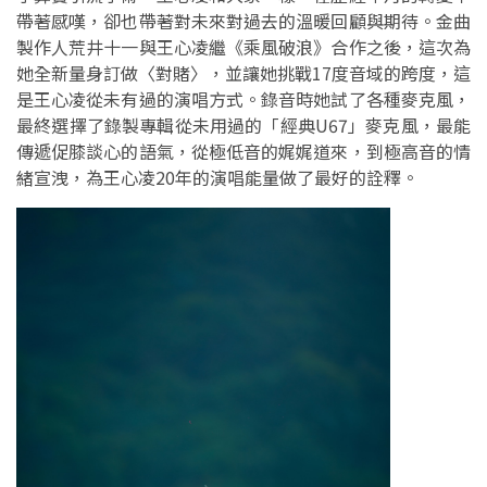
帶著感嘆，卻也帶著對未來對過去的溫暖回顧與期待。金曲
製作人荒井十一與王心凌繼《乘風破浪》合作之後，這次為
她全新量身訂做〈對賭〉，並讓她挑戰17度音域的跨度，這
是王心凌從未有過的演唱方式。錄音時她試了各種麥克風，
最終選擇了錄製專輯從未用過的「經典U67」麥克風，最能
傳遞促膝談心的語氣，從極低音的娓娓道來，到極高音的情
緒宣洩，為王心凌20年的演唱能量做了最好的詮釋。