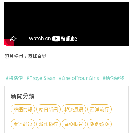
照片提供 / 環球音樂
#特洛伊
#Troye Sivan
#One of Your Girls
#給你給我
新聞分類
華語情報
哈日新訊
韓流風暴
西洋流行
泰流前線
新作發行
音樂時尚
影劇娛樂