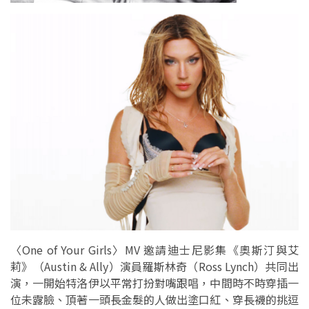
〈One of Your Girls〉MV 邀請迪士尼影集《奧斯汀與艾
莉》（Austin & Ally）演員羅斯林奇（Ross Lynch）共同出
演，一開始特洛伊以平常打扮對嘴跟唱，中間時不時穿插一
位未露臉、頂著一頭長金髮的人做出塗口紅、穿長襪的挑逗