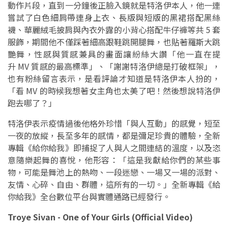
動作片段，直到一分鐘後正臉入鏡就是特洛伊本人，他一連
嘗試了白色細肩帶連身上衣、長版與短版的黑裙搭配黑絲
襪、華麗絨毛披肩與內衣外露的小背心搭配牛仔褲等共 5 套
服飾，期間他不僅踩著細高跟鞋跳開腿舞，也貼著羅斯大跳
艷舞，性感與質感兼具的畫面讓紛絲大讚「他一直在提
升 MV 質感的最高標準」、「謝謝特洛伊總是打破框架」，
也有粉絲留言表示，是看評論才知道是特洛伊本人扮的，
「看 MV 的時候我想著女主角也太美了吧！然後想說特洛伊
跑去哪了？」
特洛伊表示疫情過後他格外珍惜「與人互動」的感覺，短至
一夜的放縱，長至多年的感情，都是彌足珍貴的體驗，全新
專輯《給你給我》即捕捉了人與人之間連結的溫度，以及恣
意隨樂起舞的喜悅，他形容：「這是我獻給你們的某些事
物，可能是舞池上的熱吻、一段迷戀、一場又一場的派對、
友情、心碎、自由、群體，這所有的一切。」全新專輯《給
你給我》全台數位平台與實體通路已經發行。
Troye Sivan - One of Your Girls (Official Video)