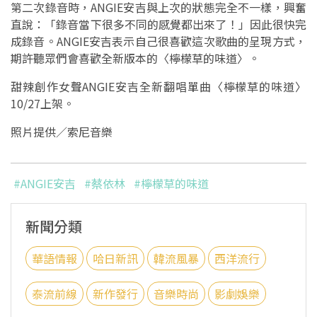
第二次錄音時，ANGIE安吉與上次的狀態完全不一樣，興奮
直說：「錄音當下很多不同的感覺都出來了！」因此很快完
成錄音。ANGIE安吉表示自己很喜歡這次歌曲的呈現方式，
期許聽眾們會喜歡全新版本的〈檸檬草的味道〉。
甜辣創作女聲ANGIE安吉全新翻唱單曲〈檸檬草的味道〉
10/27上架。
照片提供／索尼音樂
#ANGIE安吉
#蔡依林
#檸檬草的味道
新聞分類
華語情報
哈日新訊
韓流風暴
西洋流行
泰流前線
新作發行
音樂時尚
影劇娛樂