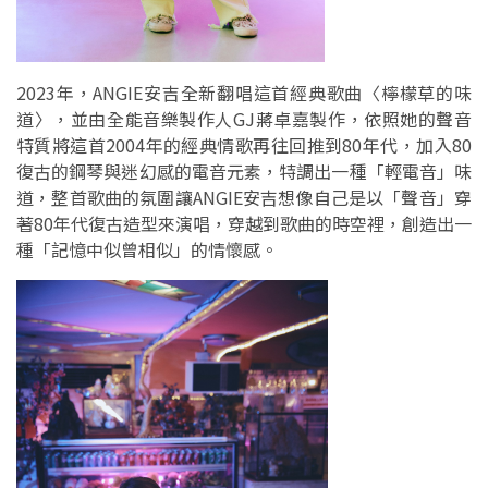
2023年，ANGIE安吉全新翻唱這首經典歌曲〈檸檬草的味
道〉，並由全能音樂製作人GJ蔣卓嘉製作，依照她的聲音
特質將這首2004年的經典情歌再往回推到80年代，加入80
復古的鋼琴與迷幻感的電音元素，特調出一種「輕電音」味
道，整首歌曲的氛圍讓ANGIE安吉想像自己是以「聲音」穿
著80年代復古造型來演唱，穿越到歌曲的時空裡，創造出一
種「記憶中似曾相似」的情懷感。