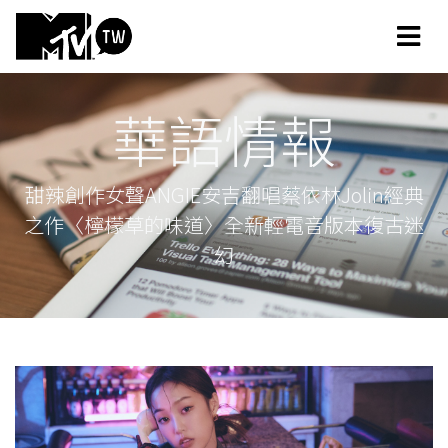
華語情報
甜辣創作女聲ANGIE安吉翻唱蔡依林Jolin經典
之作〈檸檬草的味道〉全新輕電音版本復古迷
幻