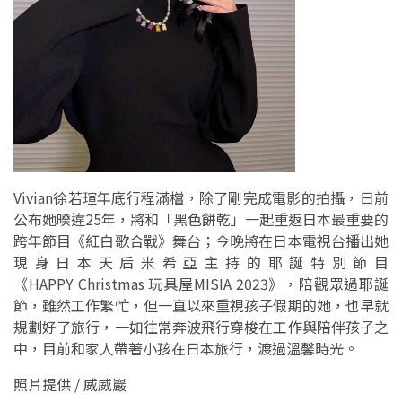
Vivian徐若瑄年底行程滿檔，除了剛完成電影的拍攝，日前
公布她暌違25年，將和「黑色餅乾」一起重返日本最重要的
跨年節目《紅白歌合戰》舞台；今晚將在日本電視台播出她
現身日本天后米希亞主持的耶誕特別節目
《HAPPY Christmas 玩具屋MISIA 2023》，陪觀眾過耶誕
節，雖然工作繁忙，但一直以來重視孩子假期的她，也早就
規劃好了旅行，一如往常奔波飛行穿梭在工作與陪伴孩子之
中，目前和家人帶著小孩在日本旅行，渡過溫馨時光。
照片提供 / 威威巖