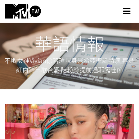
華語情報
不敗女神Vivian徐若瑄現身米希亞聖誕特演 再登
紅白跨年歌合戰 陪粉絲提前過耶誕佳節