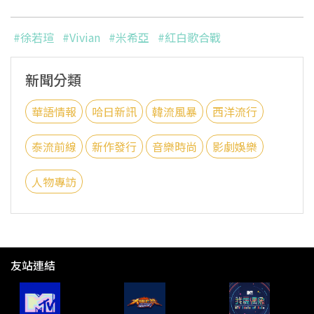
#徐若瑄
#Vivian
#米希亞
#紅白歌合戰
新聞分類
華語情報
哈日新訊
韓流風暴
西洋流行
泰流前線
新作發行
音樂時尚
影劇娛樂
人物專訪
友站連結