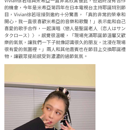
Vivian徐若瑄與米希亞一直非常欣賞彼此，但始終沒有合作
的機會，今年是米希亞第四年在日本電視台主持耶誕特別節
目，Vivian徐若瑄接到邀約十分驚喜，「真的非常的榮幸和
開心，我一直很喜歡米希亞的音樂和歌聲！」表示能和自己
喜愛的歌手合作，一起演唱〈戀人是聖誕老人（恋人はサン
タクロース）〉，感覺很溫暖，「現場充滿耶誕節溫馨又歡
樂的氣氛，讓我們一下子就像認識很久的朋友，沈浸在現場
很有愛的氛圍裡。」兩人和其他嘉賓也在節目上交換耶誕禮
物，讓觀眾提前感受到濃濃的過節氣氛。