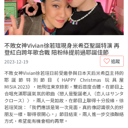
不敗女神Vivian徐若瑄現身米希亞聖誕特演 再
登紅白跨年歌合戰 陪粉絲提前過耶誕佳節
追蹤
2023-12-19
不敗女神Vivian徐若瑄日前受邀參與日本天后米希亞主持的
耶誕節特別節目《HAPPY Christmas 玩具屋
MISIA 2023》，她飛往東京錄影，雙后首度合體，在節目上
合唱充滿耶誕氣氛的歌曲〈戀人是聖誕老人（恋人はサンタ
クロース）〉，兩人一見如故，在節目上聊得十分投緣，徐
若瑄笑說：「我們應該是第一次見面，真的像認識很久的好
朋友一樣，聊得很開心。」節目結束，兩人進一步交換聯絡
方式，希望能有機會相約再聚。