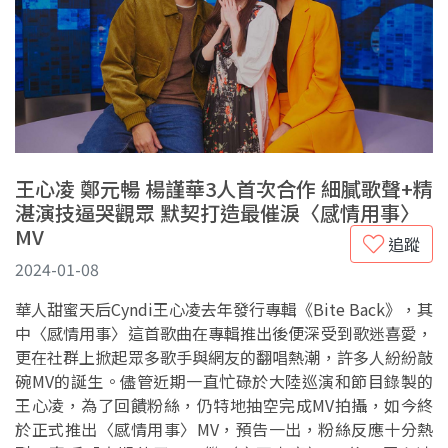
王心凌 鄭元暢 楊謹華3人首次合作 細膩歌聲+精
湛演技逼哭觀眾 默契打造最催淚〈感情用事〉
MV
追蹤
2024-01-08
華人甜蜜天后Cyndi王心凌去年發行專輯《Bite Back》，其
中〈感情用事〉這首歌曲在專輯推出後便深受到歌迷喜愛，
更在社群上掀起眾多歌手與網友的翻唱熱潮，許多人紛紛敲
碗MV的誕生。儘管近期一直忙碌於大陸巡演和節目錄製的
王心凌，為了回饋粉絲，仍特地抽空完成MV拍攝，如今終
於正式推出〈感情用事〉MV，預告一出，粉絲反應十分熱