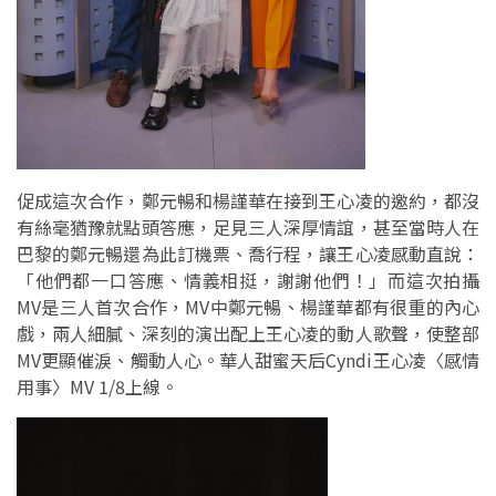
促成這次合作，鄭元暢和楊謹華在接到王心凌的邀約，都沒
有絲毫猶豫就點頭答應，足見三人深厚情誼，甚至當時人在
巴黎的鄭元暢還為此訂機票、喬行程，讓王心凌感動直說：
「他們都一口答應、情義相挺，謝謝他們！」而這次拍攝
MV是三人首次合作，MV中鄭元暢、楊謹華都有很重的內心
戲，兩人細膩、深刻的演出配上王心凌的動人歌聲，使整部
MV更顯催淚、觸動人心。華人甜蜜天后Cyndi王心凌〈感情
用事〉MV 1/8上線。