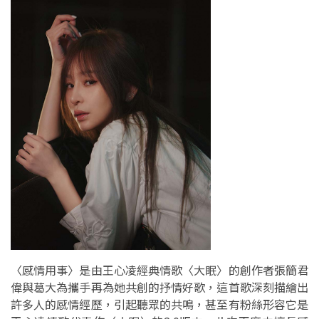
〈感情用事〉是由王心凌經典情歌〈大眠〉的創作者張簡君
偉與葛大為攜手再為她共創的抒情好歌，這首歌深刻描繪出
許多人的感情經歷，引起聽眾的共鳴，甚至有粉絲形容它是