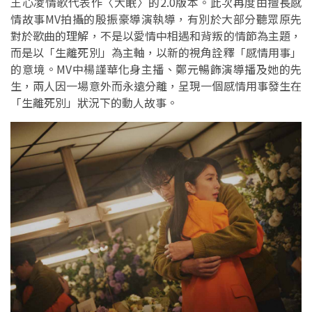
王心凌情歌代表作〈大眠〉的2.0版本。此次再度由擅長感
情故事MV拍攝的殷振豪導演執導，有別於大部分聽眾原先
對於歌曲的理解，不是以愛情中相遇和背叛的情節為主題，
而是以「生離死別」為主軸，以新的視角詮釋「感情用事」
的意境。MV中楊謹華化身主播、鄭元暢飾演導播及她的先
生，兩人因一場意外而永遠分離，呈現一個感情用事發生在
「生離死別」狀況下的動人故事。