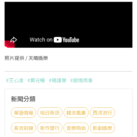
照片提供 / 天晴娛樂
#王心凌
#鄭元暢
#楊謹華
#感情用事
新聞分類
華語情報
哈日新訊
韓流風暴
西洋流行
泰流前線
新作發行
音樂時尚
影劇娛樂