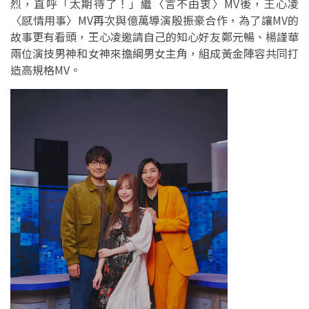
烈，直呼「太期待了！」繼〈言不由衷〉MV後，王心凌
〈感情用事〉MV再次與億萬導演殷振豪合作，為了讓MV的
故事更有看頭，王心凌邀請自己的知心好友鄭元暢、楊謹華
兩位演技男神和女神來擔綱男女主角，組成黃金陣容共同打
造高規格MV。