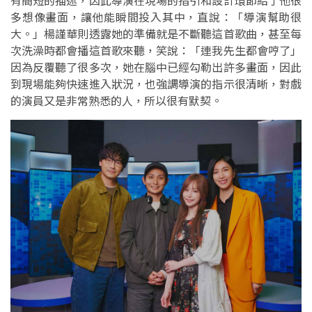
有簡短的描述，因此導演在現場的指引和設計環節給了他很
多想像畫面，讓他能瞬間投入其中，直說：「導演幫助很
大。」楊謹華則透露她的準備就是不斷聽這首歌曲，甚至每
次洗澡時都會播這首歌來聽，笑說：「連我先生都會哼了」
因為反覆聽了很多次，她在腦中已經勾勒出許多畫面，因此
到現場能夠快速進入狀況，也強調導演的指示很清晰，對戲
的演員又是非常熟悉的人，所以很有默契。