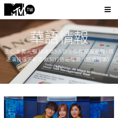
華語情報
王心凌 鄭元暢 楊謹華3人首次合作 細膩歌聲+精
湛演技逼哭觀眾 默契打造最催淚〈感情用事〉
MV