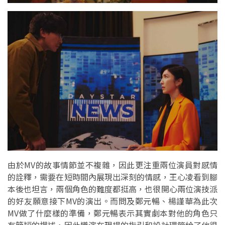
由於MV的故事情節並不複雜，因此更注重兩位演員對感情
的詮釋，需要在短時間內展現出深刻的情感，王心凌看到腳
本後也坦言，兩個角色的難度都挺高，也很開心兩位演技派
的好友願意接下MV的演出。而問及鄭元暢、楊謹華為此次
MV做了什麼樣的準備，鄭元暢表示其實劇本對他的角色只