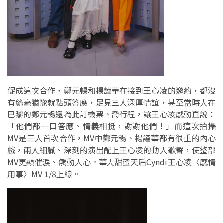
促成這次合作，鄭元暢和楊謹華在接到王心凌的邀約，都沒
有絲毫猶豫就點頭答應，足見三人深厚情誼，甚至當時人在
巴黎的鄭元暢還為此訂機票、喬行程，讓王心凌感動直說：
「他們都一口答應、情義相挺，謝謝他們！」而這次拍攝
MV是三人首次合作，MV中鄭元暢、楊謹華都有很重的內心
戲，兩人細膩、深刻的演出配上王心凌的動人歌聲，使整部
MV更顯催淚、觸動人心。華人甜蜜天后Cyndi王心凌〈感情
用事〉MV 1/8上線。