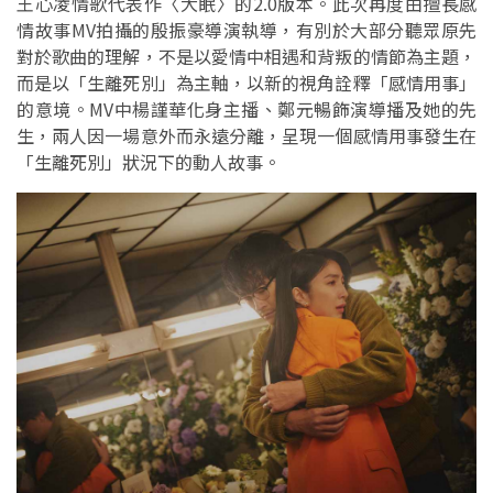
王心凌情歌代表作〈大眠〉的2.0版本。此次再度由擅長感
情故事MV拍攝的殷振豪導演執導，有別於大部分聽眾原先
對於歌曲的理解，不是以愛情中相遇和背叛的情節為主題，
而是以「生離死別」為主軸，以新的視角詮釋「感情用事」
的意境。MV中楊謹華化身主播、鄭元暢飾演導播及她的先
生，兩人因一場意外而永遠分離，呈現一個感情用事發生在
「生離死別」狀況下的動人故事。