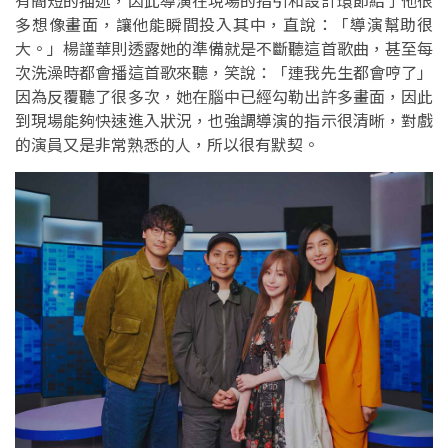
有簡短的描述，因此導演在現場的指引和設計環節給了他很
多想像畫面，讓他能瞬間投入其中，直說：「導演幫助很
大。」楊謹華則透露她的準備就是不斷聽這首歌曲，甚至每
次洗澡時都會播這首歌來聽，笑說：「連我先生都會哼了」
因為反覆聽了很多次，她在腦中已經勾勒出許多畫面，因此
到現場能夠快速進入狀況，也強調導演的指示很清晰，對戲
的演員又是非常熟悉的人，所以很有默契。