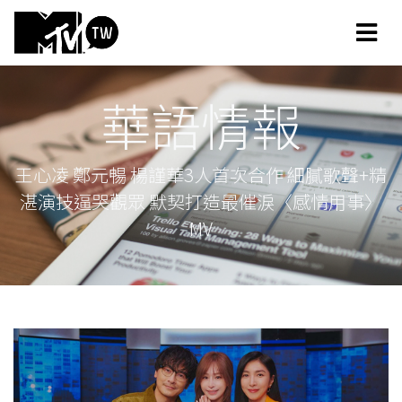
華語情報
王心凌 鄭元暢 楊謹華3人首次合作 細膩歌聲+精
湛演技逼哭觀眾 默契打造最催淚〈感情用事〉
MV