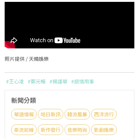
照片提供 / 天晴娛樂
#王心凌
#鄭元暢
#楊謹華
#感情用事
新聞分類
華語情報
哈日新訊
韓流風暴
西洋流行
泰流前線
新作發行
音樂時尚
影劇娛樂