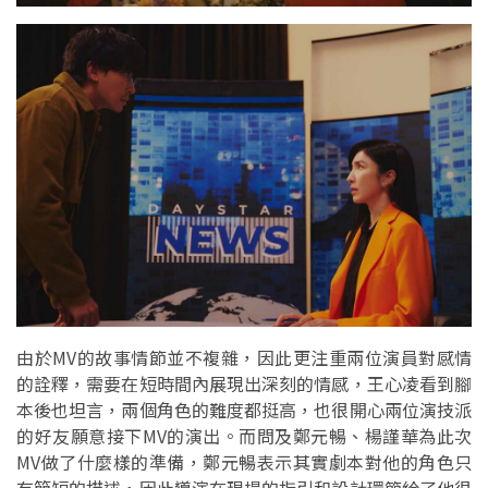
由於MV的故事情節並不複雜，因此更注重兩位演員對感情
的詮釋，需要在短時間內展現出深刻的情感，王心凌看到腳
本後也坦言，兩個角色的難度都挺高，也很開心兩位演技派
的好友願意接下MV的演出。而問及鄭元暢、楊謹華為此次
MV做了什麼樣的準備，鄭元暢表示其實劇本對他的角色只