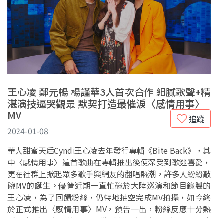
王心凌 鄭元暢 楊謹華3人首次合作 細膩歌聲+精
湛演技逼哭觀眾 默契打造最催淚〈感情用事〉
MV
追蹤
2024-01-08
華人甜蜜天后Cyndi王心凌去年發行專輯《Bite Back》，其
中〈感情用事〉這首歌曲在專輯推出後便深受到歌迷喜愛，
更在社群上掀起眾多歌手與網友的翻唱熱潮，許多人紛紛敲
碗MV的誕生。儘管近期一直忙碌於大陸巡演和節目錄製的
王心凌，為了回饋粉絲，仍特地抽空完成MV拍攝，如今終
於正式推出〈感情用事〉MV，預告一出，粉絲反應十分熱