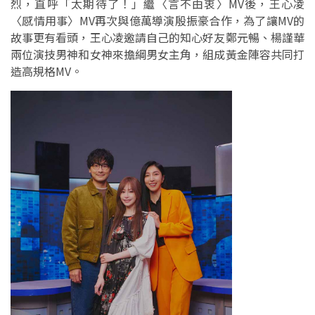
烈，直呼「太期待了！」繼〈言不由衷〉MV後，王心凌
〈感情用事〉MV再次與億萬導演殷振豪合作，為了讓MV的
故事更有看頭，王心凌邀請自己的知心好友鄭元暢、楊謹華
兩位演技男神和女神來擔綱男女主角，組成黃金陣容共同打
造高規格MV。