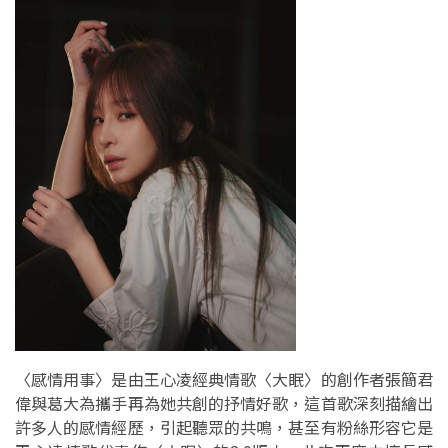
〈感情用事〉是由王心凌經典情歌〈大眠〉的創作者張簡君
偉與葛大為攜手再為她共創的抒情好歌，這首歌深刻描繪出
許多人的感情經歷，引起聽眾的共鳴，甚至有粉絲形容它是