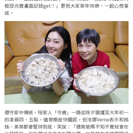
框捏元寶畫面記錄get！」更祝大家新年快樂，一起心想事
成。
遵守家中傳統，陪家人「守歲」一路從除夕圍爐至大年初一
的凌晨四、五點，儘管眼皮快闔起，但琟娜Verna表示和姊
姊、弟弟都會堅持到底，笑說：「通常爸媽不知不覺就會在