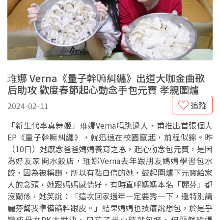
琟娜 Verna《量子幹嘛糾纏》出道大咖金曲歌
后助攻 歡度春節起心動念手包元寶 孝親圍爐
追蹤
2024-02-11
「新生代率真舞姬」琟娜Verna唱跳過人，甫推出首張個人
EP《量子幹嘛糾纏》，就迅速在校園竄起，前程似錦。昨
（10日）她感念爸爸媽媽養育之恩，起心動念包元寶，是因
為好友家開水餃店，琟娜Verna去年跟朋友媽媽學習包水
餃，因為被稱讚，所以有點自信的她，鼓起圍爐下元寶給家
人的念頭，她跟媽媽感情好，有時直呼媽媽本名「麗芬」都
沒關係，她笑說：「這次回家過年一定要秀一下，還特別請
麗芬幫我準備餡料跟皮。」結果媽媽也技癢說想包，於是乎
變成母女PK大對決，只花了半小時就包好，但顯然琟娜