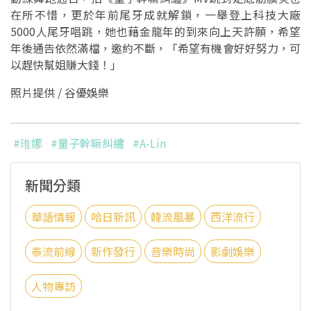
在所不惜，更於年前尾牙成就解鎖，一舉登上科技大廠
5000人尾牙唱跳，她也藉金龍年的到來向上天許願，希望
年後通告依然滿檔，邀約不斷，「希望有機會好好努力，可
以趕快幫姐賺大錢！」
照片提供 / 谷優娛樂
#琟娜
#量子幹嘛糾纏
#A-Lin
新聞分類
華語情報
哈日新訊
韓流風暴
西洋流行
泰流前線
新作發行
音樂時尚
影劇娛樂
人物專訪