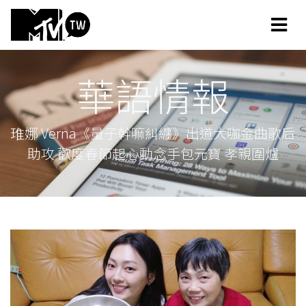
華語情報
琟娜 Verna《量子幹嘛糾纏》出道大咖金曲歌后
助攻 歡度春節起心動念手包元寶 孝親圍爐