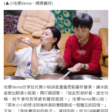
(▲小琟娜Verna、媽媽
麗芬
)
琟娜Verna分享包元寶小秘訣是盡量把餡塞好塞滿，讓水餃
皮鼓出飽滿小屁股，再打褶捏緊，「如此形狀好看，皮也勻
稱，就不會吃到某處有麵疙瘩感。」琟娜Verna開心說：
「原本小小的想法到後來真的實踐變成一個難忘的回憶。」
又說：「是說麗芬包的餃子…..滿特別的。但2024與麗芬同