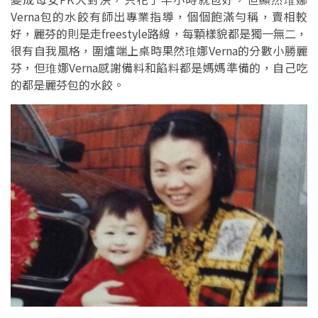
Verna包的水餃有師出專業指導，個個飽滿勻稱，賣相較
好，麗芬的則是走freestyle路線，每顆樣貌都是獨一無二，
很有自我風格，圍爐端上桌時果然琟娜Verna的分數小勝麗
芬，但琟娜Verna感謝備料和餡料都是媽媽準備的，自己吃
的都是麗芬包的水餃。