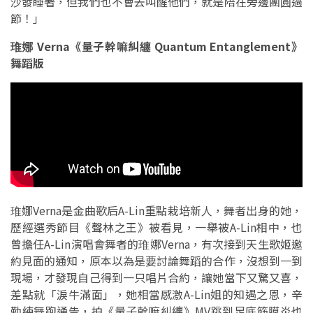
沙發睡著，但我們也不會去叫醒他們，就是陪在旁邊團圓過
節！」
琟娜 Verna《量子幹嘛糾纏 Quantum Entanglement》
舞蹈版
琟娜Verna是金曲歌后A-Lin重點栽培新人，舞者出身的她，
歷經選秀節目《聲林之王》被看見，一舉被A-Lin相中，也
曾擔任A-Lin演唱會舞者的琟娜Verna，有次接到天生歌姬邀
約見面的通知，原本以為是要討論舞蹈的合作，沒想到一到
現場，才發現自己得到一只唱片合約，讓她當下又驚又喜，
差點就「淚牛滿面」，她相當感激A-Lin姐的知遇之恩，辛
勤練舞跑通告，拍《量子幹嘛糾纏》MV跳到足底筋膜炎也