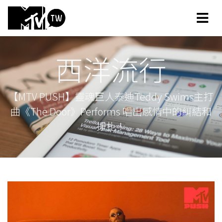
西洋流行
【MTV PUSH】靈魂巨人泰迪Teddy Swims主打
曲《The Door》Performs 唱出感情中的糾結和
掙扎！