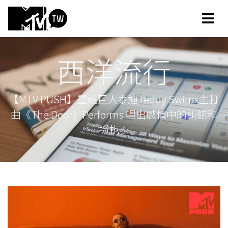
西洋流行
【MTV PUSH】靈魂巨人泰迪Teddy Swims主打
曲《The Door》Performs 唱出感情中的糾結和
掙扎！