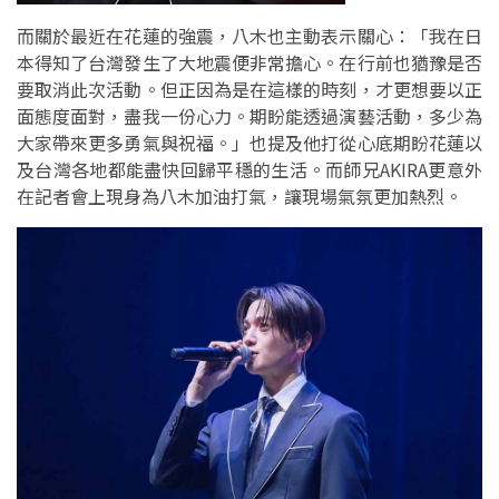
而關於最近在花蓮的強震，八木也主動表示關心：「我在日
本得知了台灣發生了大地震便非常擔心。在行前也猶豫是否
要取消此次活動。但正因為是在這樣的時刻，才更想要以正
面態度面對，盡我一份心力。期盼能透過演藝活動，多少為
大家帶來更多勇氣與祝福。」也提及他打從心底期盼花蓮以
及台灣各地都能盡快回歸平穩的生活。而師兄AKIRA更意外
在記者會上現身為八木加油打氣，讓現場氣氛更加熱烈。