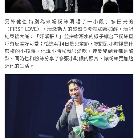
另外他也特別為來場粉絲清唱了一小段宇多田光的
〈FIRST LOVE〉，清澈動人的歌聲令粉絲如癡如醉，清唱
結束後大喊：「好緊張！」並拼命灌水的樣子讓台下粉絲直
呼有反差好可愛；恰逢4月4日是兒童節，被問到小時候是什
麼樣的小孩時，他說小時候就很愛吃，連嬰兒副食都是酪
梨。同時也和粉絲分享了多張小時候的照片，讓粉絲更加貼
近他的生活。