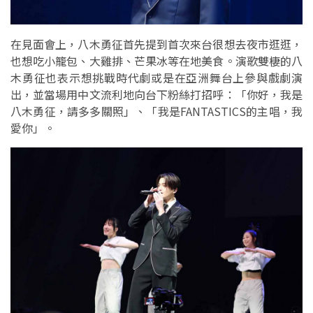
在見面會上，八木勇征首先提到首次來台很想去夜市逛逛，
也想吃小籠包、大雞排、芒果冰等在地美食。演歌雙棲的八
木勇征也表示想挑戰時代劇或是在亞洲舞台上參與戲劇演
出，並當場用中文流利地向台下粉絲打招呼：「你好，我是
八木勇征，請多多關照」、「我是FANTASTICS的主唱，我
愛你」。