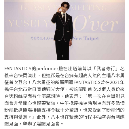
FANTASTICS的performer雖在出道前曾以「武者修行」名
義來台快閃演出，但這卻是在台擁有超高人氣的主唱八木勇
征首次登台！八木勇征的所屬團體FANTASTICS曾在2021年
擔任台北市對日宣傳觀光大使，被詢問到首次以個人身份來
台與粉絲見面有什麼感想時，他表示：「第一次在台舉辦見
面會非常開心也略帶緊張，中午抵達機場時現場有許多熱情
粉絲抵達機場接機支持令我十分驚訝，也感受到了粉絲們的
支持與愛意。」此外，八木也在緊湊的行程中抽空與台灣媒
體見面，舉辦了媒體見面會。