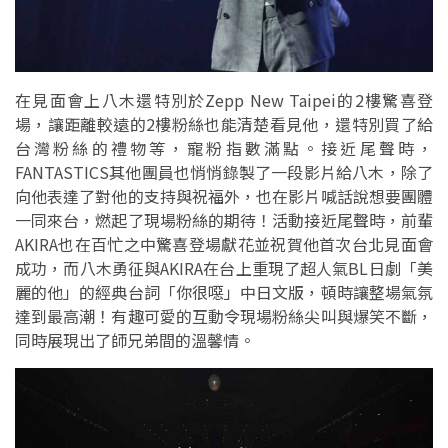
在見面會上八木還特別於Zepp New Taipei的2樓驚喜登
場，讓距離較遠的2樓粉絲也能清楚看見他，還特別買了給
台灣粉絲的禮物等，寵粉指數滿點。接近尾聲時，
FANTASTICS其他團員也悄悄錄製了一段影片給八木，除了
向他表達了對他的支持與祝福外，也在影片喊話說想要團體
一同來台，燃起了現場粉絲的期待！活動接近尾聲時，前輩
AKIRA也在百忙之中驚喜登場獻花並祝賀他首次台北見面會
成功，而八木勇征與AKIRA在台上重現了超人氣BL日劇「美
麗的他」的經典台詞「你很噁」中日文版，頓時讓整場氣氛
達到最高潮！有趣可愛的互動令現場粉絲尖叫與爆笑不斷，
同時展現出了師兄弟間的溫馨情。