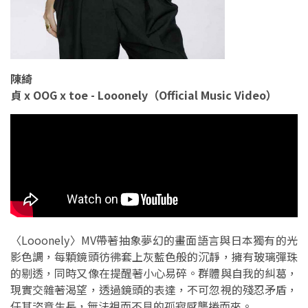
陳綺
貞 x OOG x toe - Looonely（Official Music Video）
〈Looonely〉MV帶著抽象夢幻的畫面語言與日本獨有的光
影色調，每顆鏡頭彷彿套上灰藍色般的沉靜，擁有玻璃彈珠
的剔透，同時又像在提醒著小心易碎。群體與自我的糾葛，
現實交雜著渴望，透過鏡頭的表達，不可忽視的殘忍矛盾，
任其恣意生長，無法視而不見的孤寂感襲捲而來。