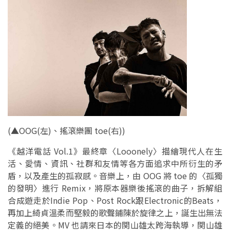
(▲OOG(左)、
搖滾樂團 toe
(右))
《越洋電話 Vol.1》最終章〈Looonely〉描繪現代人在生
活、愛情、資訊、社群和友情等各方面追求中所衍生的矛
盾，以及產生的孤寂感。音樂上，由 OOG 將 toe 的〈孤獨
的發明〉進行 Remix，將原本器樂後搖滾的曲子，拆解組
合成遊走於Indie Pop、Post Rock跟Electronic的Beats，
再加上綺貞溫柔而堅毅的歌聲鋪陳於旋律之上，誕生出無法
定義的絕美。MV 也請來日本的関山雄太跨海執導，関山雄