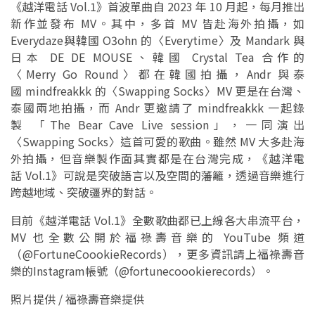
《越洋電話 Vol.1》首波單曲自 2023 年 10 月起，每月推出
新作並發布 MV。其中，多首 MV 皆赴海外拍攝，如
Everydaze與韓國 O3ohn 的〈Everytime〉及 Mandark 與
日本 DE DE MOUSE、韓國 Crystal Tea 合作的
〈Merry Go Round〉都在韓國拍攝，Andr 與泰
國 mindfreakkk 的〈Swapping Socks〉MV 更是在台灣、
泰國兩地拍攝，而 Andr 更邀請了 mindfreakkk 一起錄
製 「The Bear Cave Live session」，一同演出
〈Swapping Socks〉這首可愛的歌曲。雖然 MV 大多赴海
外拍攝，但音樂製作面其實都是在台灣完成，《越洋電
話 Vol.1》可說是突破語言以及空間的藩籬，透過音樂進行
跨越地域、突破疆界的對話。
目前《越洋電話 Vol.1》全數歌曲都已上線各大串流平台，
MV 也全數公開於福祿壽音樂的
YouTube 頻道
（@FortuneCoookieRecords），更多資訊請上福祿壽音
樂的Instagram帳號（@fortunecoookierecords）。
照片提供 /
福祿壽音樂提供