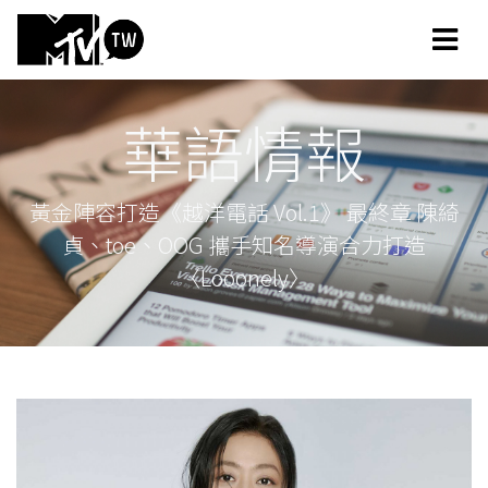
華語情報
黃金陣容打造《越洋電話 Vol.1》 最終章 陳綺
貞、toe、OOG 攜手知名導演合力打造
〈Looonely〉