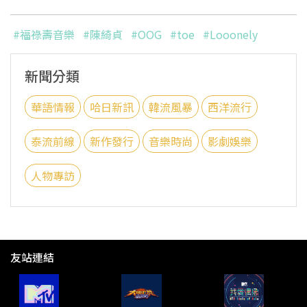
#福祿壽音樂
#陳綺貞
#OOG
#toe
#Looonely
新聞分類
華語情報
哈日新訊
韓流風暴
西洋流行
泰流前線
新作發行
音樂時尚
影劇娛樂
人物專訪
友站連結