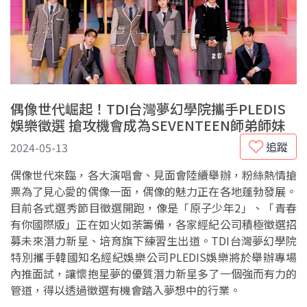
偶像世代崛起！TDI台灣夢幻學院攜手PLEDIS
娛樂徵選 搶攻機會成為SEVENTEEN師弟師妹
追蹤
2024-05-13
偶像世代來臨，各大演唱會、見面會陸續舉辦，粉絲熱情搶
票為了見心愛的偶像一面，偶像的魅力正在各地蓬勃發展。
目前各式選秀節目徵選開跑，像是「原子少年2」、「青春
有你國際版」正在如火如荼籌備，各家經紀公司積極徵選招
募未來潛力新星、培育旗下練習生出道。TDI台灣夢幻學院
特別攜手韓國知名經紀娛樂公司PLEDIS娛樂將於舉辦專場
內推面試，讓懷抱星夢的優質潛力新星多了一個強而有力的
管道，得以透過徵選有機會踏入夢想中的行業。