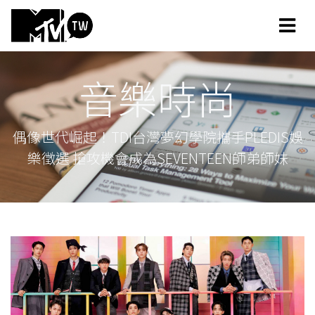
音樂時尚
偶像世代崛起！TDI台灣夢幻學院攜手PLEDIS娛
樂徵選 搶攻機會成為SEVENTEEN師弟師妹