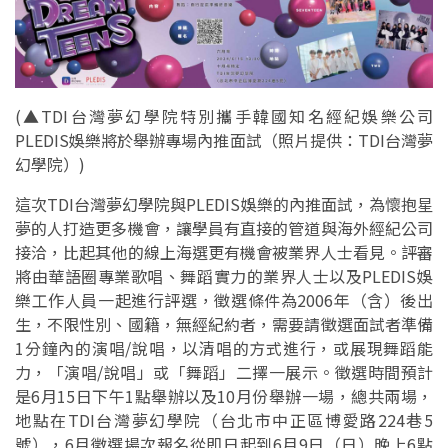
(
▲TDI台灣夢幻學院特別攜手韓國知名經紀娛樂公司
PLEDIS娛樂將於舉辦專場內推面試（照片提供：TDI台灣夢
幻學院）)
這次TDI台灣夢幻學院與PLEDIS娛樂的內推面試，為懷抱星
夢的人打造更多機會，讓學員有直接的管道與海外經紀公司
接洽，比起其他的線上海選更有機會被業界人士看見。評審
將由華語圈專業歌唱、舞蹈實力的業界人士以及PLEDIS娛
樂工作人員一起進行評選，徵選條件為2006年（含）後出
生，不限性別、國籍，無經紀約者，需要請徵選面試者準備
1分鐘內的演唱/說唱，以清唱的方式進行，或展現舞蹈能
力，「演唱/說唱」或「舞蹈」二擇一展示。徵選時間預計
是6月15日下午1點舉辦以及10月份舉辦一場，總共兩場，
地點在TDI台灣夢幻學院（台北市中正區博愛路224巷5
號），6月徵選場次報名從即日起到6月9日（日）晚上6點