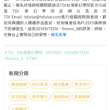
截止，報名詳情與相關問題請洽TDI台灣夢幻學院官方IG或
是TDI 夢幻學院官網以及官方
TDI Email: tdistar@tdistar.com進行相關詢問與查詢。歡
迎有興趣的人踴躍參加面試，就有機會成為PLEDIS娛樂旗
下的練習生，成為SEVENTEEN、fromis_9的師弟、師妹，
在舞台上實現自己的夢想。
報名表單
#TDI
#台灣夢幻學院
#PLEDIS
#SEVENTEEN
#fromis_9
#TWS
新聞分類
華語情報
哈日新訊
韓流風暴
西洋流行
泰流前線
新作發行
音樂時尚
影劇娛樂
人物專訪