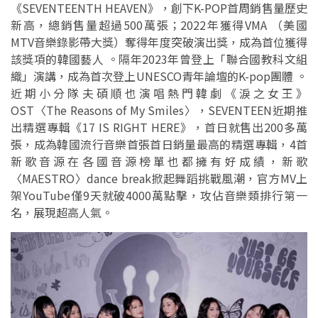
《SEVENTEENTH HEAVEN》，創下K-POP首周銷售量歷史
新高，總銷售量超過500萬張；2022年獲得VMA （美國
MTV音樂錄影帶大獎）奪得年度突破演出獎，成為首位獲得
該獎項的韓國藝人 。隔年2023年曾登上「聯合國教科文組
織」演講，成為首次登上UNESCO青年論壇的K-pop團體 。
近期小分隊夫碩順也演唱熱門韓劇《淚之女王》
OST〈The Reasons of My Smiles〉，SEVENTEEN近期推
出精選專輯《17 IS RIGHT HERE》，首日就售出200多萬
張，成為韓國流行音樂首張首日銷量最高的精選專輯，4首
新歌音源在各國音源榜單也都擁有好成績，新歌
〈MAESTRO〉dance break掀起舞蹈挑戰風潮，官方MV上
架YouTube僅9天就破4000萬點擊，攻佔音樂類排行第一
名，展現超高人氣。