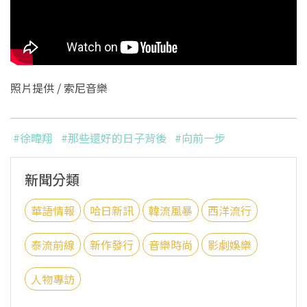
照片提供 / 索尼音樂
#徐暐翔
#那些還好的日子背後
#向前一步
新聞分類
華語情報
哈日新訊
韓流風暴
西洋流行
泰流前線
新作發行
音樂時尚
影劇娛樂
人物專訪