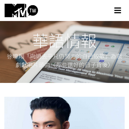
華語情報
徐暐翔「向過去平凡仍努力的自己致敬」為戲
劇獻唱片頭曲〈那些還好的日子背後〉