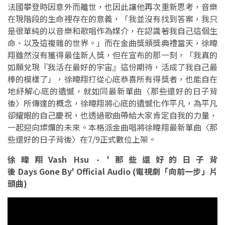
法國攀登時因意外而離世，也因此讓他再次重新思考，音樂
在現階段的生命裡存在的意義，「我並沒有找到答案，我只
是很單純的以音樂和歌唱作為媒介，在認識著我自己這個生
命、以及這複雜的世界。」而在金曲獎頒獎典禮當天，徐暐
翔雖然沒有獲得最佳新人獎，但在宣布的那一刻，「我真的
如願兌現『我活在最好的宇宙』這份期待，活成了我自己最
棒的模樣了」，徐暐翔打從心底恭喜所有得獎者，也能自在
地紓解心底的遺憾，就如同最新單曲〈那些還好的日子背
後〉所傳達的概念，徐暐翔將心底的遺憾化作平凡，為平凡
卻耀眼的自己慶祝，也透過歌曲帶給大家肯定自我的力量，
一起迎向燦爛的未來。本格派金曲唱將徐暐翔最新單曲〈那
些還好的日子背後〉在7/9正式數位上架。
徐暐翔Vash Hsu - '那些還好的日子背
後 Days Gone By' Official Audio (電視劇「向前一步」片
頭曲)