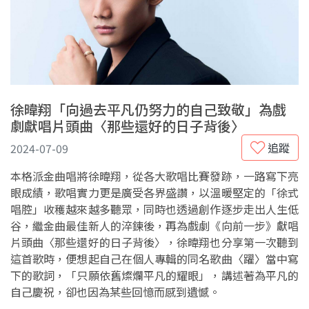
徐暐翔「向過去平凡仍努力的自己致敬」為戲
劇獻唱片頭曲〈那些還好的日子背後〉
追蹤
2024-07-09
本格派金曲唱將徐暐翔，從各大歌唱比賽發跡，一路寫下亮
眼成績，歌唱實力更是廣受各界盛讚，以溫暖堅定的「徐式
唱腔」收穫越來越多聽眾，同時也透過創作逐步走出人生低
谷，繼金曲最佳新人的淬鍊後，再為戲劇《向前一步》獻唱
片頭曲〈那些還好的日子背後〉，徐暐翔也分享第一次聽到
這首歌時，便想起自己在個人專輯的同名歌曲〈躍〉當中寫
下的歌詞，「只願依舊燦爛平凡的耀眼」，講述著為平凡的
自己慶祝，卻也因為某些回憶而感到遺憾。