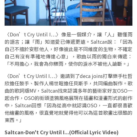
〈Don’t Cry Until I…〉像是一個媒介，讓「人」聽懂雨
的語言；讓「雨」知道愛已傳遞更遠。Saltcan說：「因為
自己不擅於安慰他人，好像彼此是不同維度的生物，不確定
自己有沒有準確地傳達心意」，歌曲以雨的獨白來傳遞：
「不用擔心，我會為你驟雨，使你的淚水不被他人論斷。」
〈Don’t Cry Until I…〉邀請到了deca joins打擊樂手杜哲
欣擔任鼓手、製作人楊世暄擔任貝斯手，共同編曲製作。歌
曲的歌詞版MV，Saltcan找來認識多年的藝術家好友OSO一
起合作，OSO的街頭塗鴉風格展現在插畫和漫畫形式的創作
中，Saltcan回想「因為從高中就認識OSO，一直都很喜歡
他繪畫的風格，很直覺地就覺得他可以為這首歌畫出很酷的
東西。」
Saltcan-Don't Cry Until I...(Official Lyric Video)