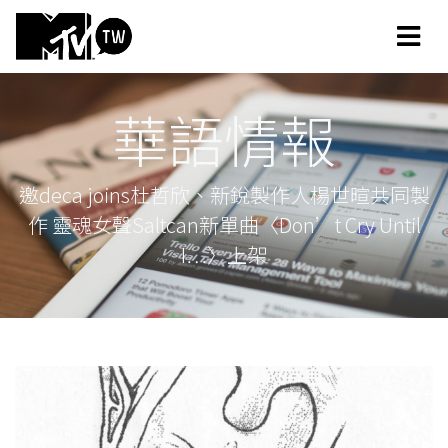
華語情報
邀deca joins杜哲欣、新銳製作人楊世暄共同製
作 靈魂女聲Saltcan新單曲〈Don’t Cry Until
I…〉上架