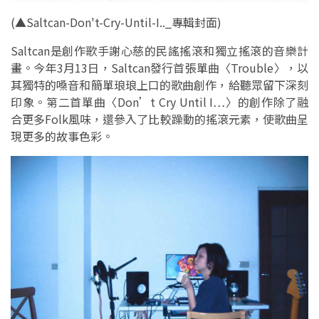
(▲Saltcan-Don't-Cry-Until-I.._專輯封面)
Saltcan是創作歌手謝心慈的民謠搖滾和獨立搖滾的音樂計
畫。今年3月13日，Saltcan發行首張單曲〈Trouble〉，以
其獨特的嗓音和簡單琅琅上口的歌曲創作，給聽眾留下深刻
印象。第二首單曲〈Don’t Cry Until I…〉的創作除了融
合更多Folk風味，還參入了比較躁動的搖滾元素，使歌曲呈
現更多的故事色彩。