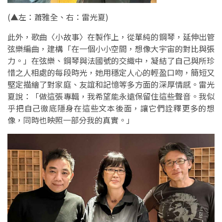
(▲左：蕭雅全、右：雷光夏)
此外，歌曲〈小故事〉在製作上，從單純的鋼琴，延伸出管
弦樂編曲，建構「在一個小小空間，想像大宇宙的對比與張
力。」在弦樂、鋼琴與法國號的交織中，凝結了自己與所珍
惜之人相處的每段時光，她用穩定人心的輕盈口吻，簡短又
堅定描繪了對家庭、友誼和記憶等多方面的深厚情感。雷光
夏說：「做這張專輯，我希望能永遠保留住這些聲音。我似
乎把自己徹底隱身在這些文本後面，讓它們詮釋更多的想
像，同時也映照一部分我的真實。」