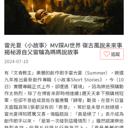
雷光夏〈小故事〉MV探AI世界 復古風說未來事
揭秘源自父雷驤為媽媽說故事
追蹤
2024-07-10
有「文青教主」美譽的創作歌手雷光夏（Summer），睽違
九年推出最新創作專輯《小故事Short Stories》，今（10
日）實體專輯正式上市，卻遭遇「窘境」，因為樂迷預購動
作太熱烈，除了在博客來即時榜連續1週天天拿下預購榜冠
軍，但卻不意造成首批存量應聲「歸零」斷貨、在發片日當
天面臨貨架1張都沒有的「奇景」，等於是未發片就絕版，
雷光夏得知既驚又喜，傷腦筋說：「真是絕了！」表示成為
創作歌手以來，「是第一次碰到這種情形！」雖然感謝樂迷
熱烈支持，但發片日唱片行無貨可上，「真是美麗的遺