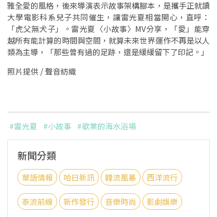
雅全愛的風格，後來導演表示故事架構腳本，是攜手正就讀
大學電影科系兒子共同催生，讓雷光夏相當開心，直呼：
「虎父無犬子」。雷光夏〈小故事〉MV分享，「愛」能穿
越所有能計算的時間與空間，就算未來世界運作不再是以人
類為主導，「那些曾有過的足跡，還是緩緩留下了印記。」
照片提供 / 聲音紡織
#雷光夏
#小故事
#歇業的海水浴場
新聞分類
華語情報
哈日新訊
韓流風暴
西洋流行
泰流前線
新作發行
音樂時尚
影劇娛樂