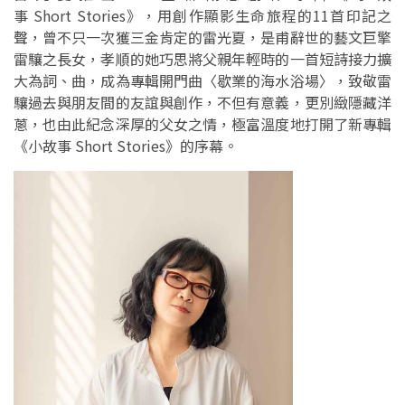
事 Short Stories》，用創作顯影生命旅程的11首印記之
聲，曾不只一次獲三金肯定的雷光夏，是甫辭世的藝文巨擎
雷驤之長女，孝順的她巧思將父親年輕時的一首短詩接力擴
大為詞、曲，成為專輯開門曲〈歇業的海水浴場〉，致敬雷
驤過去與朋友間的友誼與創作，不但有意義，更別緻隱藏洋
蔥，也由此紀念深厚的父女之情，極富溫度地打開了新專輯
《小故事 Short Stories》的序幕。