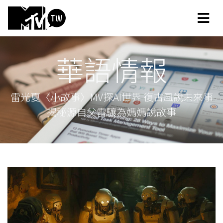
華語情報
雷光夏〈小故事〉MV探AI世界 復古風說未來事
揭秘源自父雷驤為媽媽說故事