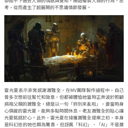
卻拋不下過去人類的情感與覺知，開始複製人類的行為、思
考，從而產生了超展開的不思議情節發展。
雷光夏表示非常感謝蕭雅全，在MV團隊製作過程中，自己
曾多次想前往幫忙和致意，但都被體恤她當時正奔波於照顧
病褟父親的蕭雅全，總是以一句「妳別來亂啦」，要當時身
心俱疲的雷光夏，能夠多點時間休息，老友蕭雅全的貼心讓
光夏銘感於心。此外，雷光夏在接獲蕭雅全提案之初，本身
是科幻迷的她也頗為驚喜，但訝異「科幻」、「AI」不是蕭