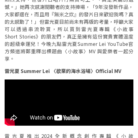
憾。」她再次感謝閱聽者的支持捧場，「9年沒發新作品，
大家都還在，而且用『無米之炊』的發片日來歡迎我嗎？真
的太感動了！」但雷光夏目前尚未有再版的考量，呼籲大家
可以透過串流聆賞，所以買到雷光夏專輯《小故事
Short Stories》的朋友們，真正是擁有這份寶貴實體溫度
的超級幸運兒！今晚九點雷光夏Summer Lei YouTube官
方頻道將鄭重釋出標題曲〈小故事〉MV 與愛樂者一起分
享。
雷光夏 Summer Lei 〈歇業的海水浴場〉Official MV
雷光夏推出2024全新概念創作專輯《小故