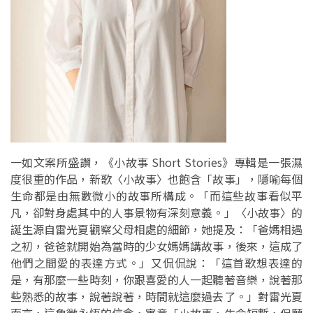
一如文案所盛讚，《小故事 Short Stories》專輯是一張濕
度很重的作品，新歌〈小故事〉也飽含「故事」，隱喻每個
生命都是由無數微小的故事所構成。「而這些故事看似平
凡，卻對身處其中的人事景物有深刻意義。」〈小故事〉的
誕生源自雷光夏觀察父母相處的細節，她提及：「爸媽相遇
之初，爸爸就開始為當時的少女媽媽講故事，後來，這成了
他們之間愛的表達方式。」又侃侃說：「這首歌想表達的
是，有那麼一些時刻，你跟喜愛的人一起聽著音樂，說著那
些熟悉的故事，說著說著，時間就這麼過去了。」對雷光夏