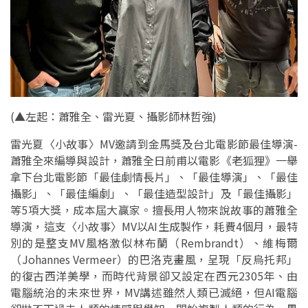
(▲左起：蕭雅全、雷光夏、攝影師林哲強)
雷光夏〈小故事〉MV邀請到金馬獎及台北電影節最佳導演-
蕭雅全來編導與設計，蕭雅全日前甫以電影《老狐狸》一舉
拿下台北電影節「最佳劇情長片」、「最佳導演」、「最佳
攝影」、「最佳編劇」、「最佳造型設計」及「最佳攝影」
等5項大獎，成本屆大贏家。擅長用人物來說故事的蕭雅全
導演，這支〈小故事〉MV以AI生成製作，耗費4個月，最特
別的是整支MV風格激似林布蘭（Rembrandt）、維梅爾
（Johannes Vermeer）的巴洛克畫風，呈現「反烏托邦」
的復古西洋美學，而時代背景卻又設定在西元2305年、由
電腦統治的未來世界，MV講述雖然人類已滅絕，但AI電腦