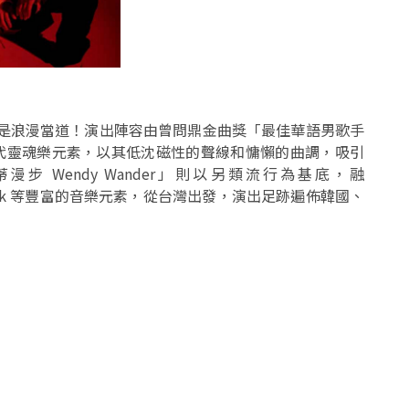
說是浪漫當道！演出陣容由曾問鼎金曲獎「最佳華語男歌手
70年代靈魂樂元素，以其低沈磁性的聲線和慵懶的曲調，吸引
 Wendy Wander」則以另類流行為基底，融
isco、funk 等豐富的音樂元素，從台灣出發，演出足跡遍佈韓國、