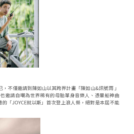
已，不僅邀請到陳如山以其跨界計畫「陳如山&訊號雨 」
；也邀請自嘲為世界稀有的母胎單身音樂人、憑暈船神曲
點聽的「JOYCE就以斯」首次登上浪人祭，絕對是本屆不能