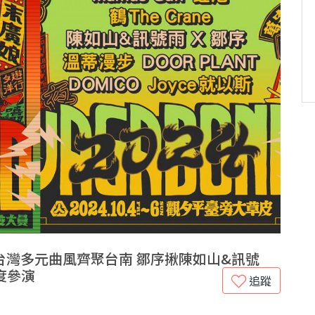
灣多元曲風齊聚台南 鄒序揪陳如山&訊號
度參演
追蹤