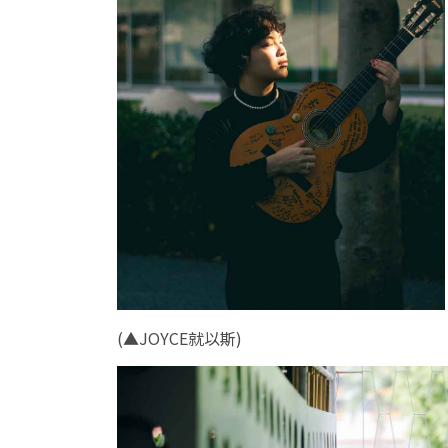
(
▲
JOYCE就以斯)