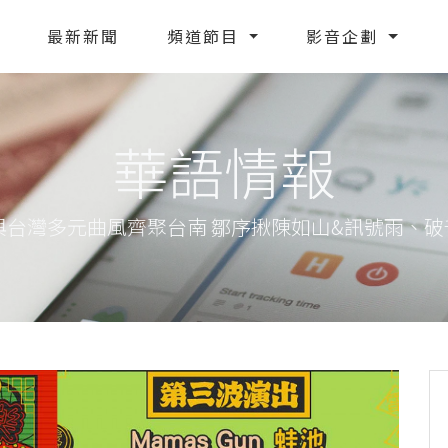
最新新聞
頻道節目
影音企劃
華語情報
台灣多元曲風齊聚台南 鄒序揪陳如山&訊號雨、破千