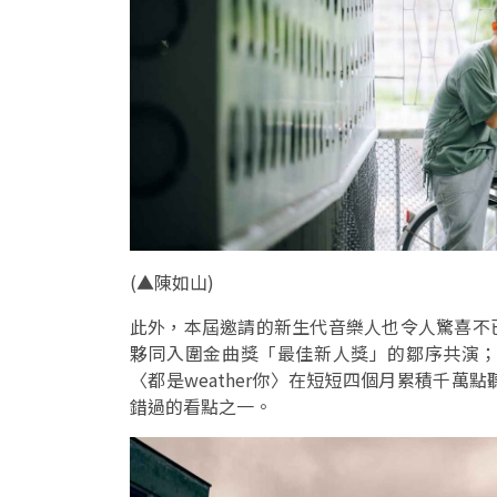
(
▲
陳如山)
此外，本屆邀請的新生代音樂人也令人驚喜不
夥同入圍金曲獎「最佳新人獎」的鄒序共演
〈都是weather你〉在短短四個月累積千萬
錯過的看點之一。