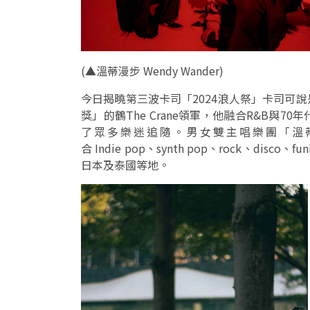
(
▲
溫蒂漫步 Wendy Wander)
今日揭曉第三波卡司「2024浪人祭」卡司可
獎」的鶴The Crane領軍，他融合R&B與
了眾多樂迷追隨。男女雙主唱樂團「溫蒂漫步
合 Indie pop、synth pop、rock、d
日本及泰國​​等地。