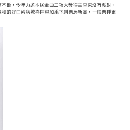
l」討論熱度不斷，今年力邀本屆金曲三項大獎得主草東沒有派對、
屆累積的好口碑與驚喜陣容加乘下創票房新高，一般票種更