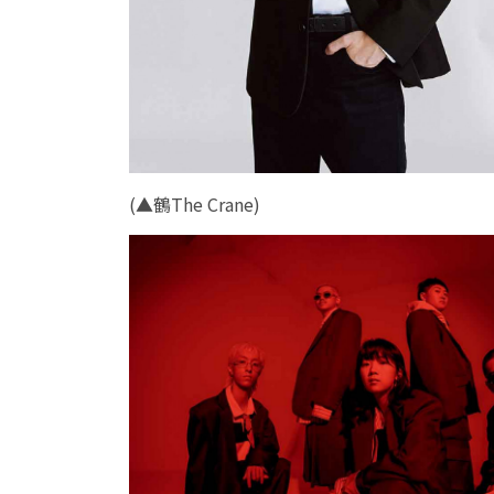
(
▲
鶴The Crane
)