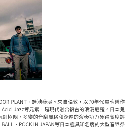
、DOOR PLANT、蛙池參演。來自倫敦，以70年代靈魂樂作
nk、Acid-Jazz等元素，是現代融合復古的浪漫翹楚。日本鬼
玩到極限，多變的音樂風格和深厚的演奏功力​​獲得高度評
 BALL、ROCK IN JAPAN等日本極具知名度的大型音樂祭