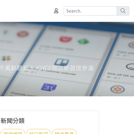
萬點聽新人JOYCE就以斯首度參演
新聞分類
華語情報
哈日新訊
韓流風暴