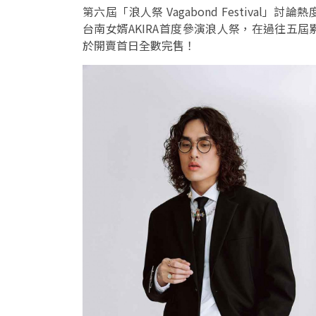
第六屆「浪人祭 Vagabond Festiva
台南女婿AKIRA首度參演浪人祭，在過往五
於開賣首日全數完售！