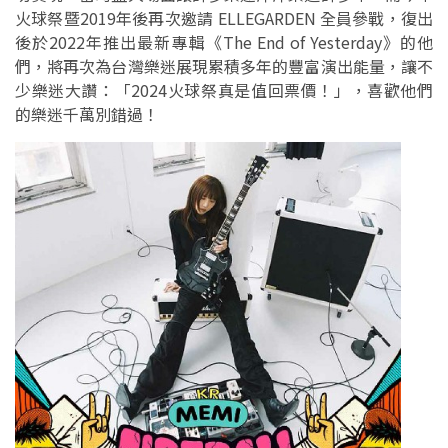
火球祭暨2019年後再次邀請 ELLEGARDEN 全員參戰，復出
後於2022年推出最新專輯《The End of Yesterday》的他
們，將再次為台灣樂迷展現累積多年的豐富演出能量，讓不
少樂迷大讚：「2024火球祭真是值回票價！」，喜歡他們
的樂迷千萬別錯過！