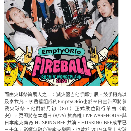
而由火球祭策展人之二：滅火器吉他手鄭宇辰、鼓手柯光以
及李牧凡、李岳禧組成的EmptyORio也於今日宣告即將參
戰火球祭。他們於月初（8/1）正式數位發行單曲〈晚
安〉，更即將在本週日 (8/25) 於高雄 LIVE WAREHOUSE與
日本龐克傳奇 HUSKING BEE 共演。HUSKING BEE成軍已
三十年，影響無數台灣龐克樂團，也曾於 2019 年登上火球