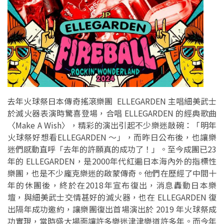
去年火球祭日本傳奇搖滾樂團 ELLEGARDEN 主唱細美武士
於滅火器表演時驚喜登場，合唱 ELLEGARDEN 的經典歌曲
〈Make A Wish〉，精彩的演出引起不少樂迷敲碗：「明年
火球祭好想看ELLEGARDEN ～」，而昨日公布後，也讓樂
迷們感動直呼「去年的許願真的成功了！」。至今成團已23
年的 ELLEGARDEN，是2000年代紅遍日本海內外的指標性
樂團，也是不少龐克樂迷的啟蒙傳奇。他們在歷經了中間十
年的休團後，終於在2018年宣布復出，消息轟動日本樂
壇，與細美武士交情甚好的滅火器，也在 ELLEGARDEN 復
出隔年成功邀約，讓樂團復出首場演出於 2019 年火球祭成
功實現，當時盛大場面讓許多樂迷津津樂道許多年。而今年