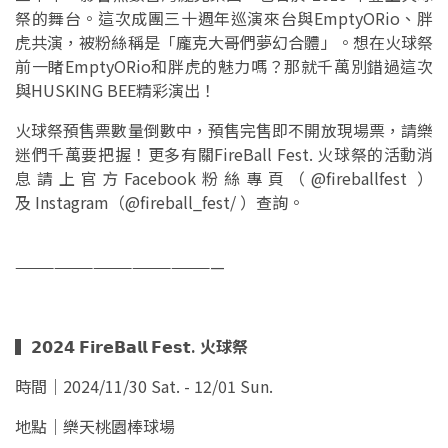
祭的舞台。這次成團三十週年巡演來台與EmptyORio、胖
虎共演，被粉絲稱是「龐克大哥們夢幻合體」。想在火球祭
前一睹EmptyORio和胖虎的魅力嗎？那就千萬別錯過這次
與HUSKING BEE精彩演出！
火球祭預售票數量倒數中，預售完售即不開放現場票，請樂
迷們千萬要把握！更多有關FireBall Fest. 火球祭的活動消
息請上官方Facebook粉絲專頁（@fireballfest ）
及 Instagram（@fireball_fest/ ）查詢。
————————————————
▍𝟮𝟬𝟮𝟰 𝗙𝗶𝗿𝗲𝗕𝗮𝗹𝗹 𝗙𝗲𝘀𝘁. 火球祭
時間｜2024/11/30 Sat. - 12/01 Sun.
地點｜樂天桃園棒球場