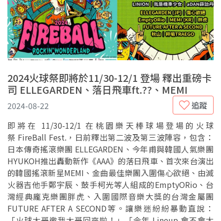
2024火球祭即將於11/30-12/1 登場 釋出重磅卡
司 ELLEGARDEN、落日飛車ft.??、MEMI
追蹤
2024-08-22
即將在 11/30-12/1 在桃園樂天棒球場登場的火球
祭 FireBall Fest.，日前釋出第二波及第三波陣容，包含：
日本傳奇搖滾樂團 ELLEGARDEN、今年甫與韓國人氣樂團
HYUKOH推出轟動新作《AAA》的落日飛車、首次來台演出
的韓國搖滾新星MEMI、金曲最佳樂團入圍傷心欲絕、由滅
火器吉他手鄭宇辰、鼓手柯光等人組成的EmptyORio、台
灣經典龐克樂團胖虎、入圍國際音樂大獎的台灣金屬團
FUTURE AFTER A SECOND等。讓樂迷紛紛暴動直說：
「火球大哥邀我大哥回來啦！」「今年 Lineup 會不會太