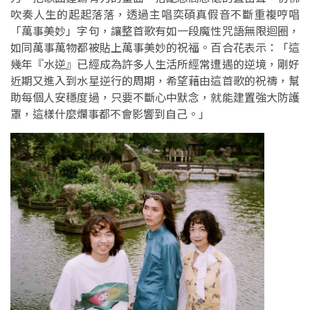
吹奏人生的起起落落，透過主唱奕碩真假音不斷重複哼唱
「萬事美妙」字句，讓整首歌有如一段魔性咒語無限迴圈，
如同萬事萬物都被貼上萬事美妙的祝福。百合花表示：「這
幾年『水逆』已經成為許多人生活所經常遭遇的逆境，剛好
近期又進入到水星逆行的周期，希望藉由這首歌的祝禱，幫
助每個人安穩度過，只要不斷心中默念，就能建置強大防護
罩，這樣什麼爛事都不會影響到自己。」