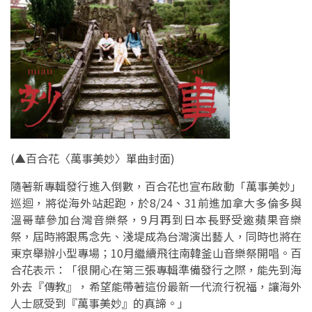
(
▲百合花〈萬事美妙〉單曲封面
)
隨著新專輯發行進入倒數，百合花也宣布啟動「萬事美妙」
巡迴，將從海外站起跑，於8/24、31前進加拿大多倫多與
溫哥華參加台灣音樂祭，9月再到日本長野受邀蘋果音樂
祭，屆時將跟馬念先、淺堤成為台灣演出藝人，同時也將在
東京舉辦小型專場；10月繼續飛往南韓釜山音樂祭開唱。百
合花表示：「很開心在第三張專輯準備發行之際，能先到海
外去『傳教』，希望能帶著這份最新一代流行祝福，讓海外
人士感受到『萬事美妙』的真諦。」