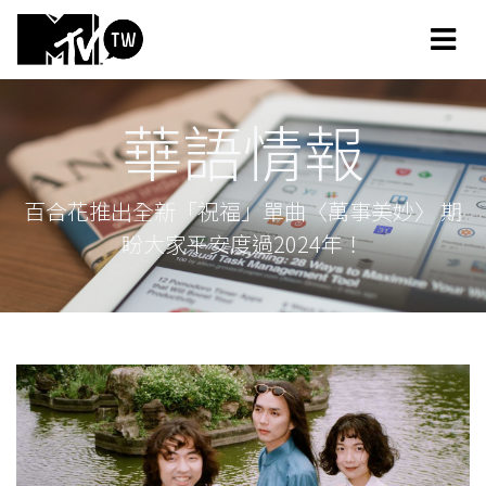
華語情報
百合花推出全新「祝福」單曲〈萬事美妙〉 期
盼大家平安度過2024年！