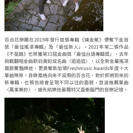
百合花樂團在2019年發行首張專輯《燒金蕉》便奪下金音
獎「最佳搖滾專輯」及「最佳新人」，2021年第二張作品
《不是路》也榮獲第33屆金曲獎「最佳台語專輯獎」，去年
挑戰翻唱金曲歌后黃妃成名曲〈追追追〉，以全新金屬搖滾
風貌驚豔樂迷，更勇奪新加坡Freshmusic Awards年度十大
單曲殊榮。音樂風格向來不設限的百合花，對於即將到來的
新專輯，也預告將會呈現不同以往的面貌，首波推薦單曲
〈萬事美妙〉，搶先給樂迷最獨特又直衝腦門的音樂記憶。