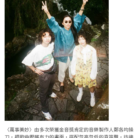
〈萬事美妙〉由多次榮獲金音獎肯定的音樂製作人鄭各均操
刀，把歌曲鏗鏘有力的畫面，搭配忽高忽低的直笛聲，彷彿