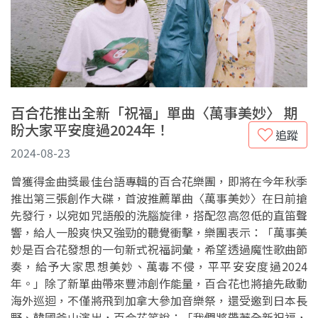
百合花推出全新「祝福」單曲〈萬事美妙〉 期
盼大家平安度過2024年！
追蹤
2024-08-23
曾獲得金曲獎最佳台語專輯的百合花樂團，即將在今年秋季
推出第三張創作大碟，首波推薦單曲〈萬事美妙〉在日前搶
先發行，以宛如咒語般的洗腦旋律，搭配忽高忽低的直笛聲
響，給人一股爽快又強勁的聽覺衝擊，樂團表示：「萬事美
妙是百合花發想的一句新式祝福詞彙，希望透過魔性歌曲節
奏，給予大家思想美妙、萬毒不侵，平平安安度過2024
年。」除了新單曲帶來豐沛創作能量，百合花也將搶先啟動
海外巡迴，不僅將飛到加拿大參加音樂祭，還受邀到日本長
野、韓國釜山演出，百合花笑說：「我們將帶著全新祝福，