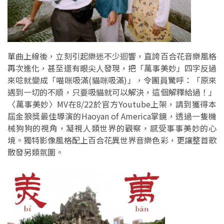
單曲上線後，立刻引起樂迷不少迴響，直誇百合花音樂風格
再次進化，甚至還有眼尖人發現，把「萬事美妙」四字反過
來唸就變成「喵咪吸滿(貓咪吸滿)」，令團員驚呼：「原來
遇到一切的不順，只要吸貓就可以解決，這個解釋給過！」
〈萬事美妙〉MV在8/22於官方Youtube上架，請到獲得本
屆金狼獎最佳導演的Haoyan of America掌鏡，透過一隻機
械狗狗的視角，凝視人類世界的觀察，感受事事美妙的心
境。獨特影像風格配上百合花異世界音樂色彩，更讓整首歌
散發另類氛圍。