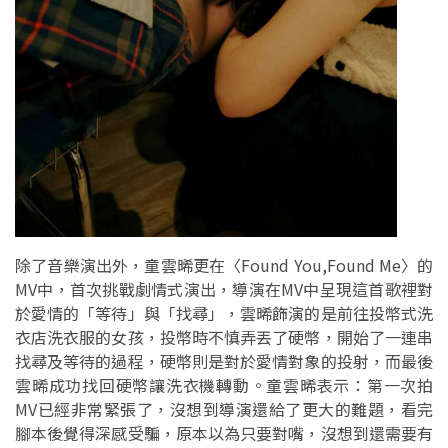
除了音樂演出外，童雲晞更在〈Found You,Found Me〉的
MV中，首次挑戰劇情式演出，導演在MV中呈現這首歌裡對
於愛情的「等待」與「找尋」，雲晞飾演的是前往投幣式洗
衣店洗衣服的女孩，投幣時不慎弄丟了硬幣，開始了一連串
找尋及等待的過程，硬幣則是對於愛情對象的投射，而最後
雲晞成功找回硬幣讓洗衣機轉動。童雲晞表示：第一次拍
MV已經非常緊張了，沒想到導演還給了更大的難題，看完
腳本後覺得深感受騙，原本以為只要對嘴，沒想到還需要有