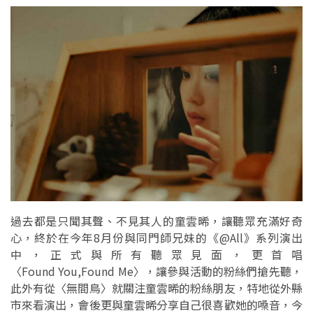
過去都是只聞其聲、不見其人的童雲晞，讓聽眾充滿好奇
心，終於在今年8月份與同門師兄妹的《@All》系列演出
中，正式與所有聽眾見面，更首唱
〈Found You,Found Me〉，讓參與活動的粉絲們搶先聽，
此外有從〈無間鳥〉就關注童雲晞的粉絲朋友，特地從外縣
市來看演出，會後更與童雲晞分享自己很喜歡她的嗓音，今