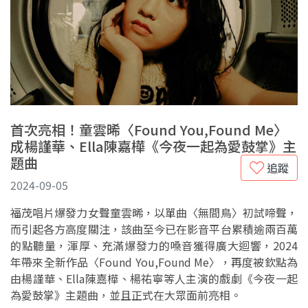
首次亮相！童雲晞〈Found You,Found Me〉
成楊謹華、Ella陳嘉樺《今夜一起為愛鼓掌》主
題曲
追蹤
2024-09-05
福茂唱片爆發力女聲童雲晞，以單曲〈無間鳥〉初試啼聲，
而引起各方高度關注，該曲至今已在影音平台累積逾兩百萬
的點聽量，渾厚、充滿爆發力的嗓音獲得廣大迴響，2024
年帶來全新作品〈Found You,Found Me〉，再度被欽點為
由楊謹華、Ella陳嘉樺、楊祐寧等人主演的戲劇《今夜一起
為愛鼓掌》主題曲，並且正式在大眾面前亮相。