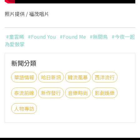
照片提供 / 福茂唱片
#童雲晞
#Found You
#Found Me
#無間鳥
#今夜一起
為愛鼓掌
新聞分類
華語情報
哈日新訊
韓流風暴
西洋流行
泰流前線
新作發行
音樂時尚
影劇娛樂
人物專訪