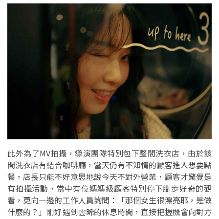
此外為了MV拍攝，導演團隊特別包下整間洗衣店，由於該
間洗衣店有結合咖啡廳，當天仍有不知情的顧客進入想要點
餐，店長只能不好意思地說今天不對外營業，顧客才驚覺是
有拍攝活動，當中有位媽媽級顧客特別停下腳步好奇的觀
看，更向一邊的工作人員詢問：「那個女生很漂亮耶，是做
什麼的？」剛好遇到雲晞的休息時間，直接把握機會向對方