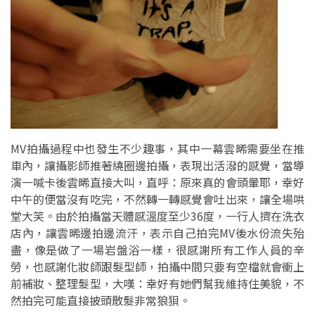
MV拍攝過程中也發生不少趣事，其中一幕雲晞需要坐在推
車內，讓攝影師推著繞圈邊拍攝，表現出活潑的感覺，當導
演一喊卡後雲晞直接大叫，直呼：原來真的會頭暈耶，幸好
中午的便當沒有吃完，不然轉一轉感覺會吐出來，讓全場哄
堂大笑。由於拍攝當天體感溫度至少36度，一行人擠在洗衣
店內，讓雲晞邊拍邊流汗，表示自己拍完MV後水份流失殆
盡，像是做了一場岩盤浴一樣，很感謝所有工作人員的辛
勞，也感謝化妝師跟髮型師，拍攝中間只要有空檔就會衝上
前補妝、整理髮型，大嘆：幸好有她們幫我維持住美貌，不
然拍完可能直接披頭散髮非常狼狽。