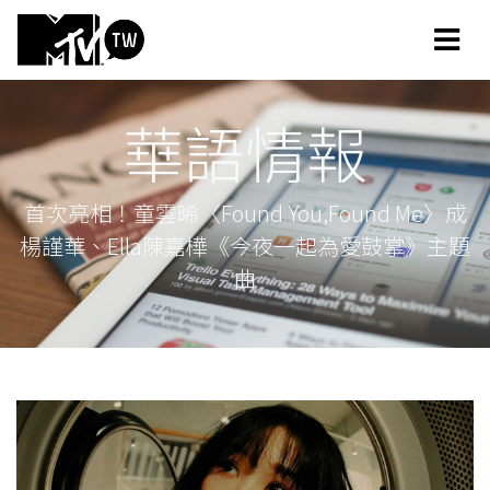
華語情報
首次亮相！童雲晞〈Found You,Found Me〉成
楊謹華、Ella陳嘉樺《今夜一起為愛鼓掌》主題
曲