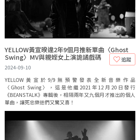
YELLOW黃宣暌違2年9個月推新單曲〈Ghost
Swing〉MV與親姪女上演詭譎戲碼
追蹤
2024-09-10
YELLOW黃宣於9/9無預警發表全新音樂作品
〈Ghost Swing〉，這是他繼2021年12月20日發行
《BEANSTALK》專輯後，相隔兩年又九個月才推出的個人
單曲，讓死忠樂迷們又驚又喜！