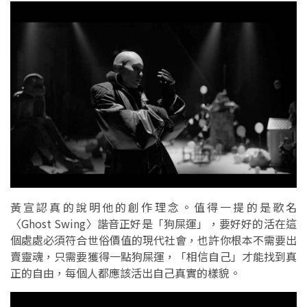
黃宣認真的說明他的創作理念。值得一提的是歌名
〈Ghost Swing〉諧音正好是「狗屎運」，要好好的活在這
個處處必須符合世俗價值的現代社會，也許你根本不需要出
賣靈魂，只需要獲得一點狗屎運，「相信自己」才能找到真
正的自由，每個人都應該活出自己真實的樣貌。