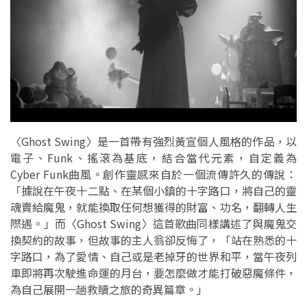
〈Ghost Swing〉是一首帶有強烈黃宣個人風格的作品，以
電子、Funk、搖滾為基底，結合當代元素，自定義為
Cyber Funk曲風。創作靈感來自於一個流傳許久的傳說：
「據說在午夜十二點、在某個小鎮的十字路口，將自己的靈
魂賣給魔鬼，就能換取任何想獲得的財富、功名，翻轉人生
際遇。」而〈Ghost Swing〉這首歌曲同樣講述了與魔鬼交
換契約的故事，但故事的主人翁卻反悔了，「站在熟悉的十
字路口，為了愛情、自己或是老掉牙的世界和平，當午夜列
車即將再次駛進命運的月台，要怎麼做才能打破惡魔條件，
為自己展開一趟救贖之旅的奇異篇章。」