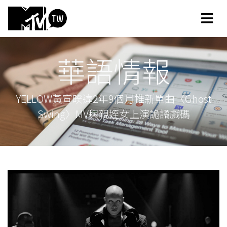
華語情報
YELLOW黃宣暌違2年9個月推新單曲〈Ghost
Swing〉MV與親姪女上演詭譎戲碼