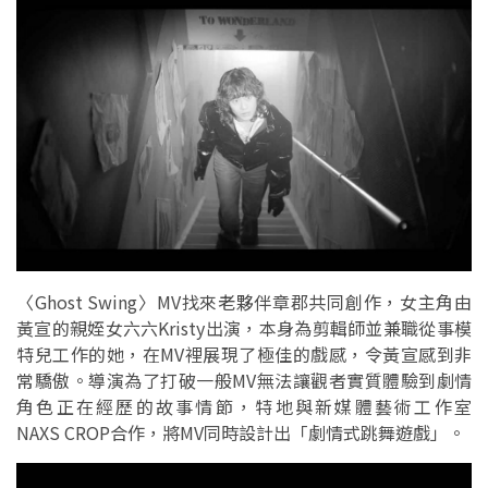
〈Ghost Swing〉MV找來老夥伴章郡共同創作，女主角由
黃宣的親姪女六六Kristy出演，本身為剪輯師並兼職從事模
特兒工作的她，在MV裡展現了極佳的戲感，令黃宣感到非
常驕傲。導演為了打破一般MV無法讓觀者實質體驗到劇情
角色正在經歷的故事情節，特地與新媒體藝術工作室
NAXS CROP合作，將MV同時設計出「劇情式跳舞遊戲」。