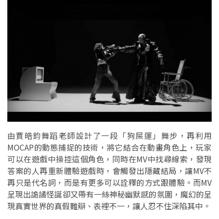
由賈皓鈞舞蹈老師設計了一段「狗屎運」舞步，再利用
MOCAP的動態捕捉的技術，將它結合在動畫角色上，玩家
可以在遊戲中操控這個角色，同時在MV中找尋線索，發現
答案的人再重新體驗遊戲時，會觸發出隱藏結局，讓MV不
再只是代名詞，而是有更多可以詮釋的方式跟體驗。而MV
呈現出詭譎怪誕卻又帶有一絲神秘幽默感的氛圍，魔幻的呈
現真實世界的真假難辯、表裡不一，讓人忍不住深陷其中。