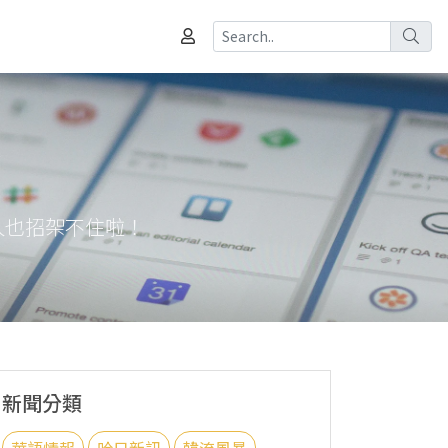
E人也招架不住啦！
新聞分類
華語情報
哈日新訊
韓流風暴