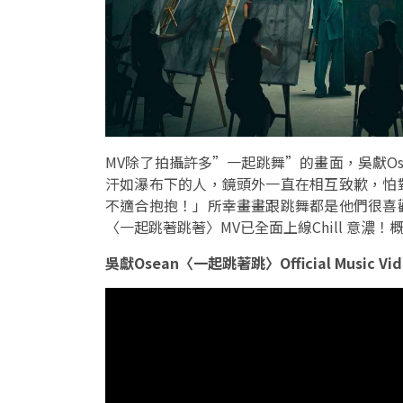
MV除了拍攝許多”一起跳舞”的畫面，吳獻O
汗如瀑布下的人，鏡頭外一直在相互致歉，怕
不適合抱抱！」所幸畫畫跟跳舞都是他們很喜
〈一起跳著跳著〉MV已全面上線Chill 意濃！概
吳獻Osean〈一起跳著跳〉Official Music Vid