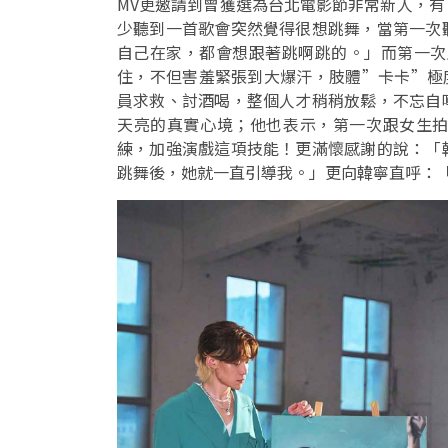
MV更邀請到曾獲選為台北電影節非常新人，
少聽到一首歌會突然覺得很想跳舞，當第一次
自己在家，都會想跟著跳啊跳的。」而第一次跟
住，不但害羞緊張到大爆汗，肢體”卡卡”極度
員求救、討酒喝，整個人才稍稍放鬆，不忘自
天亮的真實心境；他也表示，第一次跟女生
練，加強演戲這項技能！更滿懷感謝的說：「
跳舞後，她就一直引導我。」更向韓寧直呼：