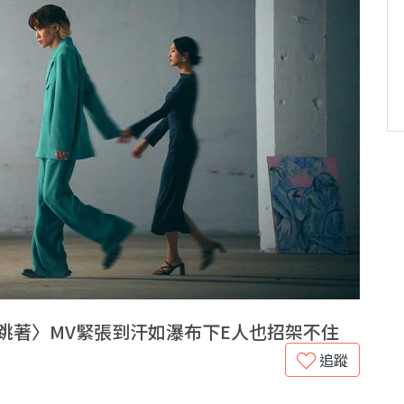
著跳著〉MV緊張到汗如瀑布下E人也招架不住
追蹤