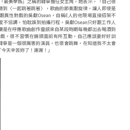
有「最美學姊」之稱的韓寧擔任女主角，她表示，「自己很
聽到〈一起跳著跳著〉，歌曲的節奏跟旋律，讓人即使是
異性對戲的吳獻Osean，自稱E人的他現場直接招架不
不協調，怕耽誤到拍攝行程，吳獻Osean只好跟工作人
嘲是在呼應歌曲創作靈感來自某段時期每晚都出去喝酒到
拍戲，很不習慣在鏡頭面前有所互動，自己應該要好好訓
韓寧是一個很厲害的演員，也很會跳舞，在知道我不太會
「今天辛苦妳了！謝謝！」