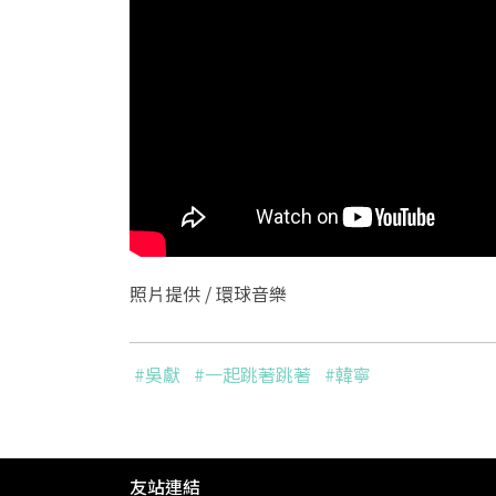
照片提供 / 環球音樂
#吳獻
#一起跳著跳著
#韓寧
友站連結