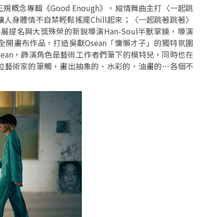
規概念專輯《Good Enough》，縱情舞曲主打〈一起跳
人身體情不自禁輕鬆搖擺Chill起來；〈一起跳著跳著〉
提名與大獎殊榮的新銳導演Han-Soul半獸掌鏡，導演
全開畫布作品，打造吳獻Osean「慵懶才子」的獨特氛圍
sean，飾演角色是藝術工作者們筆下的模特兒，同時也在
位藝術家的筆觸，畫出抽象的、水彩的、油畫的…各個不