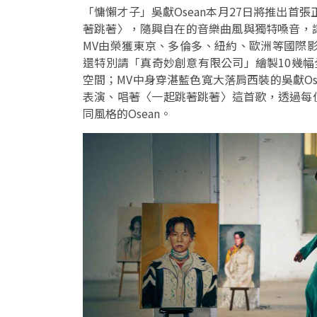
「慵懶才子」吳獻Osean本月27日將推出首張正
著跳著〉，隨興自在的音樂曲風與獨特嗓音，讓
MV由榮獲東京、多倫多、紐約、歐洲等國際影展
還特別請「真奇妙創意有限公司」繪製10幾幅
空間；MV中身穿湛藍色寬大落肩西裝的吳獻O
表演、唱著〈一起跳著跳著〉這首歌，透過每
同風格的Osean。