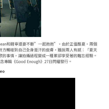
sean和韓寧還要不斷”一起抱抱”，由於正值酷夏，兩個
對方觸碰到自己全身是汗的皮膚，雖說兩人有感：「夏天
歡的事情，讓拍攝過程變成一種累卻享受著的難忘經驗。
念專輯《Good Enough》27日閃耀發行。
eo