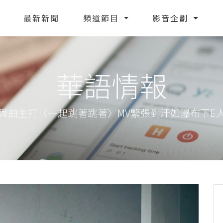
最新新聞
頻道節目
影音企劃
華語情報
縱情舞曲主打〈一起跳著跳著〉MV緊張到汗如瀑布下