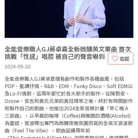
全能音樂職人GJ蔣卓嘉全新微醺英文單曲 首次
挑戰「性感」唱腔 被自己的聲音嚇到
追蹤
2024-09-20
全能音樂職人GJ蔣卓嘉擅長創作和製作各種曲風，包括
POP、藍調抒情、R&B、EDM、Funky Disco、Soft EDM以
及Lo-Fi情歌，這兩年都忙於各大歌手的製作，從陳勢安、
Ozone、安吉和黃氏兄弟的黃挺瑋等之後，終於有時間創作
和製作自己的歌曲。他推出2024全新音樂計畫「早Ｃ晚Ａ
三部曲」，以早晨的咖啡（Coffee)與晚間的酒精(Alcohol)
為靈感，首波釋出專門為微醺夜晚氛圍而寫的全英文浪漫歌
曲〈Feel The Vibe〉，歌曲延續兩年前
〈This Summer Is Killing Me〉的歐美時尚感，邀請聽眾