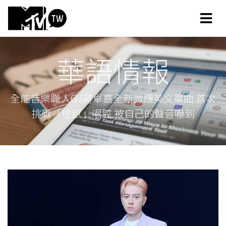
華語情報
全能音樂職人GJ蔣卓嘉全新微醺英文單曲 首次
挑戰「性感」唱腔 被自己的聲音嚇到