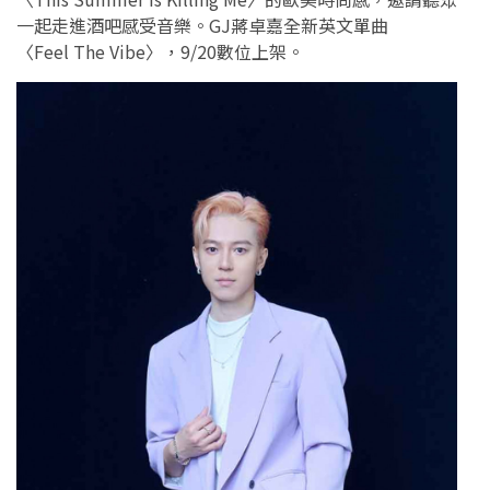
一起走進酒吧感受音樂。GJ蔣卓嘉全新英文單曲
〈Feel The Vibe〉，9/20數位上架。