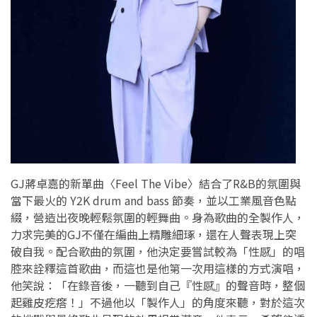
GJ蔣卓嘉的新單曲〈Feel The Vibe〉結合了R&B的氛圍與
當下最火的 Y2K drum and bass 節奏，並以工業風音色點
綴，營造出夜晚輕鬆氛圍的輕舞曲。身為歌曲的全製作人，
力求完美的GJ不僅在編曲上精雕細琢，還在人聲表現上突
破自我。配合歌曲的氛圍，他決定要嘗試較為「性感」的唱
腔來詮釋這首歌曲，而這也是他第一次用這樣的方式演唱，
他笑說：「在錄音後，一聽到自己『性感』的聲音時，整個
起雞皮疙瘩！」不過他以「製作人」的角度來聽，對於這次