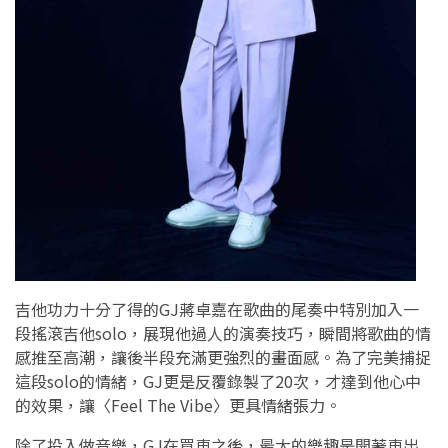
吉他功力十分了得的GJ蔣卓嘉在歌曲的尾奏中特別加入一
段搖滾吉他solo，展現他過人的演奏技巧，瞬間將歌曲的情
感推至高潮，讓後半段充滿更強烈的畫面感。為了完美捕捉
這段solo的情緒，GJ更是反覆錄製了20次，才達到他心中
的效果，讓〈Feel The Vibe〉更具情緒張力。
除了投入做音樂，GJ在買車之後，最大的樂趣是開著車出