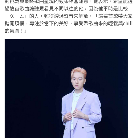
的挑戰與最終歌曲呈現的效果相當滿意，他表示，希望能透
過這首歌曲讓聽眾看見不同以往的他，因為他平時是比較
「ㄍㄧㄥ」的人，難得透過聲音來解放，「讓這首歌帶大家
拋開煩惱，專注於當下的美好，享受帶歌曲來的輕鬆與chill
的氛圍！」