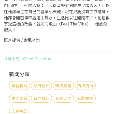
門小旅行，他開心說：「我從音樂宅男變成了踏青客！」以
往他都專注在自己的音樂小天地，現在只要沒有工作纏身，
他都會開著車四處遊山玩水，生活比以往開闊不少，他也很
享受這樣的改變，就如同歌曲〈Feel The Vibe〉一樣放鬆
起來。
照片提供 / 索尼音樂
#蔣卓嘉
#Feel The Vibe
新聞分類
華語情報
哈日新訊
韓流風暴
西洋流行
泰流前線
新作發行
音樂時尚
影劇娛樂
人物專訪