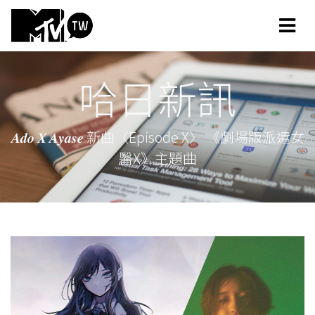
哈日新訊
𝑨𝒅𝒐 𝑿 𝑨𝒚𝒂𝒔𝒆 新曲〈Episode X〉 《劇場版派遣女
醫X》主題曲