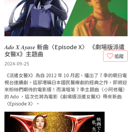
𝑨𝒅𝒐 𝑿 𝑨𝒚𝒂𝒔𝒆 新曲〈Episode X〉 《劇場版派遣
女醫X》主題曲
追蹤
2024-09-25
《派遣女醫X》為自 2012 年 10 月起，播出了 7 季的朝日電
視台連續劇。這部堪稱日本國民醫療劇的經典之作，即將迎
來粉絲們期待的電影版！而演唱第 7 季主題曲〈小阿修羅〉
的 Ado ，這次也將為電影《劇場版派遣女醫X》帶來新曲
〈Episode X〉。