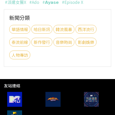
#派遣女醫X
#Ado
#𝗔𝘆𝗮𝘀𝗲
#Episode X
新聞分類
華語情報
哈日新訊
韓流風暴
西洋流行
泰流前線
新作發行
音樂時尚
影劇娛樂
人物專訪
友站連結