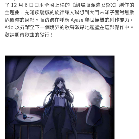
了 12 月 6 日日本全國上映的《劇場版派遣女醫X》創作的
主題曲，充滿疾馳感的旋律讓人聯想到大門未知子面對無數
危機時的身影。而彷彿在呼應 Ayase 舉世無雙的創作能力，
Ado 以昇華至下一個境界的歌聲激昂地迴盪在這部傑作中。
敬請期待歌曲的發行！