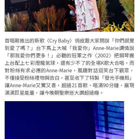
首唱剛推出的新歌〈Cry Baby〉俏皮跟大家問說「你們感覺
到愛了嗎？」台下馬上大喊「我愛你」Anne-Marie調情說
「那我愛你們更多！」必聽的冠軍之作〈2002〉把鋼琴搬
上台配上七彩燈籠氣球，還有少不了的全場K歌大合唱，而
對粉絲有求必應的Anne-Marie，風趣對話逗笑台下觀眾，
不僅接受粉絲禮物與告白，甚至收下了特製「發光手機殼」
讓Anne-Marie又驚又喜，超過21首歌、唱滿90分鐘，展現
滿滿巨星能量，讓今晚朝聖樂迷大讚超過癮。