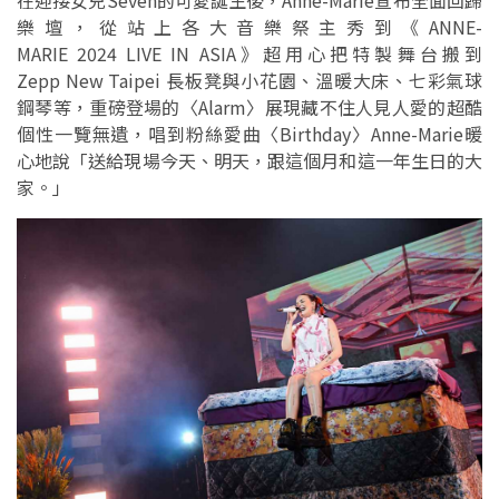
在迎接女兒Seven的可愛誕生後，Anne-Marie宣布全面回歸
樂壇，從站上各大音樂祭主秀到《ANNE-
MARIE 2024 LIVE IN ASIA》超用心把特製舞台搬到
Zepp New Taipei 長板凳與小花園、溫暖大床、七彩氣球
鋼琴等，重磅登場的〈Alarm〉展現藏不住人見人愛的超酷
個性一覽無遺，唱到粉絲愛曲〈Birthday〉Anne-Marie暖
心地說「送給現場今天、明天，跟這個月和這一年生日的大
家。」