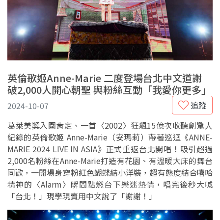
英倫歌姬Anne-Marie 二度登場台北中文道謝
破2,000人開心朝聖 與粉絲互動「我愛你更多」
追蹤
2024-10-07
葛萊美獎入圍肯定、一首〈2002〉狂飆15億次收聽創驚人
紀錄的英倫歌姬 Anne-Marie（安瑪莉）帶著巡迴《ANNE-
MARIE 2024 LIVE IN ASIA》正式重返台北開唱！吸引超過
2,000名粉絲在Anne-Marie打造有花園、有溫暖大床的舞台
同歡，一開場身穿粉紅色蝴蝶結小洋裝，超有態度結合嘻哈
精神的〈Alarm〉瞬間點燃台下樂迷熱情，唱完後秒大喊
「台北！」現學現賣用中文說了「謝謝！」