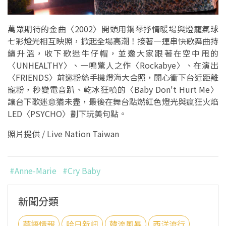
萬眾期待的金曲〈2002〉開頭用鋼琴抒情暖場與燈籠氣球
七彩燈光相互映照，掀起全場高潮！接著一連串快歌舞曲持
續升溫，收下歌迷牛仔帽，並邀大家跟著在空中甩的
〈UNHEALTHY〉、一鳴驚人之作〈Rockabye〉、在演出
〈FRIENDS〉前邀粉絲手機燈海大合照，開心衝下台近距離
寵粉，秒變電音趴、乾冰狂噴的〈Baby Don't Hurt Me〉
讓台下歌迷意猶未盡，最後在舞台點燃紅色燈光與瘋狂火焰
LED〈PSYCHO〉劃下玩美句點。
照片提供 / Live Nation Taiwan
#Anne-Marie
#Cry Baby
新聞分類
華語情報
哈日新訊
韓流風暴
西洋流行