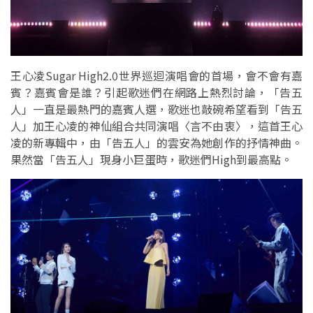
王心凌Sugar High2.0世界巡迴演唱會的首場，會不會有嘉
賓？嘉賓會是誰？引起歌迷們在網路上熱烈討論，「告五
人」一直是最熱門的嘉賓人選，歌迷也敲碗希望看到「告五
人」加王心凌的神仙組合共同演唱〈言不由衷〉，這首王心
凌的新專輯中，由「告五人」的雲安為她創作的抒情神曲。
果然當「告五人」現身小巨蛋時，歌迷們High到最高點。