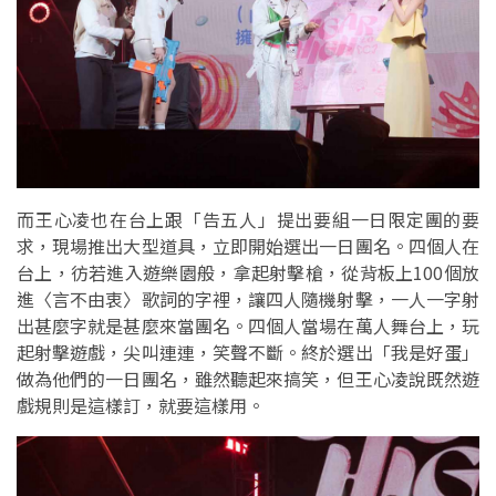
而王心凌也在台上跟「告五人」提出要組一日限定團的要
求，現場推出大型道具，立即開始選出一日團名。四個人在
台上，彷若進入遊樂園般，拿起射擊槍，從背板上100個放
進〈言不由衷〉歌詞的字裡，讓四人隨機射擊，一人一字射
出甚麼字就是甚麼來當團名。四個人當場在萬人舞台上，玩
起射擊遊戲，尖叫連連，笑聲不斷。終於選出「我是好蛋」
做為他們的一日團名，雖然聽起來搞笑，但王心凌說既然遊
戲規則是這樣訂，就要這樣用。