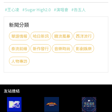
#王心凌
#Sugar High2.0
#演唱會
#告五人
新聞分類
華語情報
哈日新訊
韓流風暴
西洋流行
泰流前線
新作發行
音樂時尚
影劇娛樂
人物專訪
友站連結