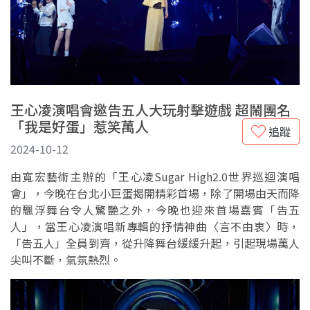
王心凌演唱會邀告五人大玩射擊遊戲 超鬧團名
「我是好蛋」惹笑萬人
追蹤
2024-10-12
由寬宏藝術主辦的「王心凌Sugar High2.0世界巡迴演唱
會」，今晚在台北小巨蛋揭開精彩首場，除了開場由天而降
的飄浮舞台令人驚艷之外，今晚也迎來首場嘉賓「告五
人」，當王心凌演唱新專輯的抒情神曲〈言不由衷〉時，
「告五人」全員到齊，從升降舞台緩緩升起，引起現場萬人
尖叫不斷，氣氛熱烈。