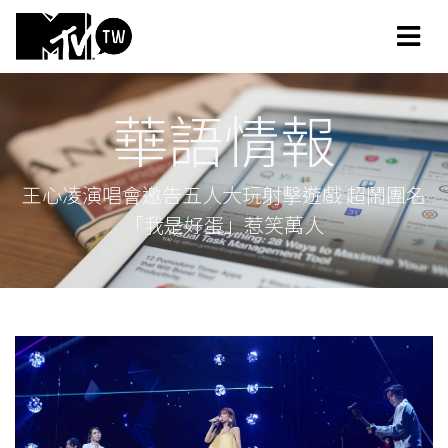
華語情報
王心凌演唱會邀告五人大玩射擊遊戲 超鬧團名
「我是好蛋」惹笑萬人