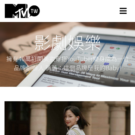
影劇娛樂
擁有40萬訂閱美妝穿搭YouTuber變身成為一位
品牌創辦人 蒨蒨：這個品牌是我的Baby!