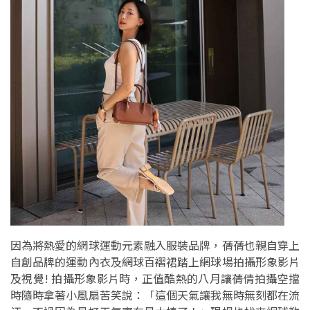
因為將熱愛的網球運動元素融入服裝品牌，蒨蒨也親自穿上
自創品牌的運動內衣及網球百褶裙踏上網球場拍攝形象影片
及視覺! 拍攝形象影片時，正值酷熱的八月讓蒨倩拍攝空擋
時隨時拿著小風扇苦笑說：「這個天氣讓我無時無刻都在流