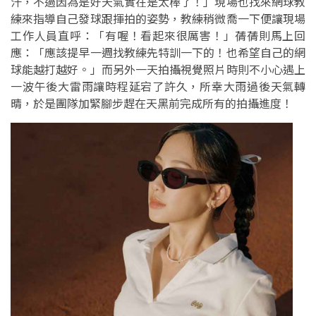
汗，不過因為是好天氣實在是太棒了！」現場也找來網球教
練來指導自己發球跟揮拍的姿勢，教練稍微喬一下便讓現場
工作人員直呼：「有喔！看起來很厲害！」蒨蒨則馬上回
應：「應該提早一週找教練先特訓一下的！也希望自己的網
球能越打越好。」而另外一天拍攝視覺照片時則不小心遇上
一波午後大雷雨讓時程延宕了許久，所幸大雨過後天氣轉
晴，於是團隊加緊腳步趕在天黑前完成所有的拍攝進度！