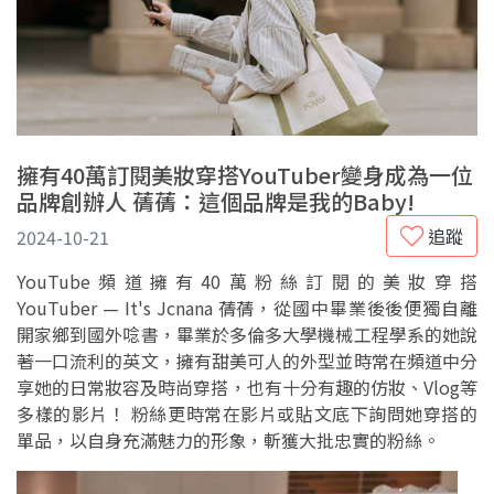
擁有40萬訂閱美妝穿搭YouTuber變身成為一位
品牌創辦人 蒨蒨：這個品牌是我的Baby!
追蹤
2024-10-21
YouTube頻道擁有40萬粉絲訂閱的美妝穿搭
YouTuber — It's Jcnana 蒨蒨，從國中畢業後後便獨自離
開家鄉到國外唸書，畢業於多倫多大學機械工程學系的她說
著一口流利的英文，擁有甜美可人的外型並時常在頻道中分
享她的日常妝容及時尚穿搭，也有十分有趣的仿妝、Vlog等
多樣的影片！ 粉絲更時常在影片或貼文底下詢問她穿搭的
單品，以自身充滿魅力的形象，斬獲大批忠實的粉絲。