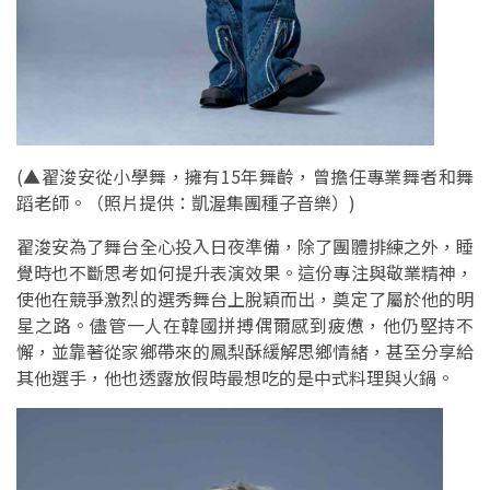
(▲翟浚安從小學舞，擁有15年舞齡，曾擔任專業舞者和舞
蹈老師。（照片提供：凱渥集團種子音樂）)
翟浚安為了舞台全心投入日夜準備，除了團體排練之外，睡
覺時也不斷思考如何提升表演效果。這份專注與敬業精神，
使他在競爭激烈的選秀舞台上脫穎而出，奠定了屬於他的明
星之路。儘管一人在韓國拼搏偶爾感到疲憊，他仍堅持不
懈，並靠著從家鄉帶來的鳳梨酥緩解思鄉情緒，甚至分享給
其他選手，他也透露放假時最想吃的是中式料理與火鍋。