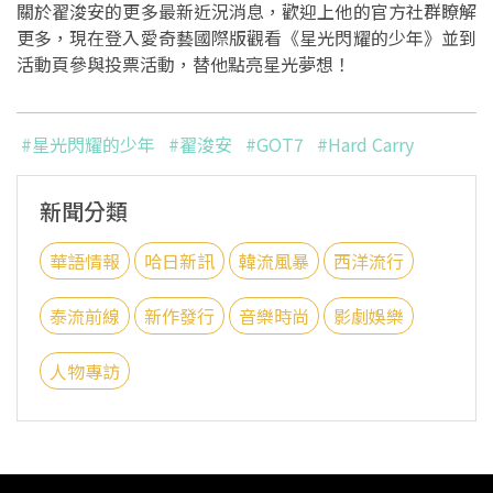
關於翟浚安的更多最新近況消息，歡迎上他的官方社群瞭解
更多，現在登入愛奇藝國際版觀看《星光閃耀的少年》並到
活動頁參與投票活動，替他點亮星光夢想！
#星光閃耀的少年
#翟浚安
#GOT7
#Hard Carry
新聞分類
華語情報
哈日新訊
韓流風暴
西洋流行
泰流前線
新作發行
音樂時尚
影劇娛樂
人物專訪